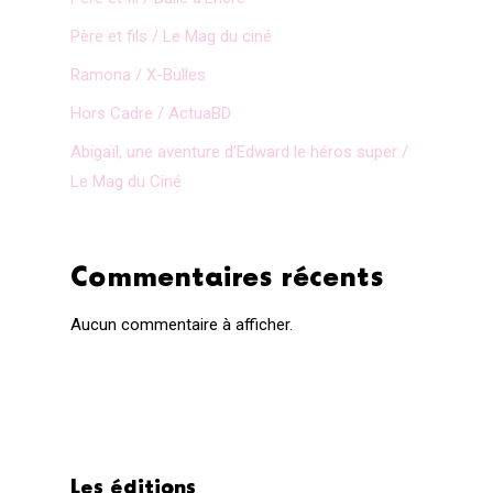
Père et fils / Le Mag du ciné
Ramona / X-Bulles
Hors Cadre / ActuaBD
Abigaïl, une aventure d’Edward le héros super /
Le Mag du Ciné
Commentaires récents
Aucun commentaire à afficher.
Les éditions