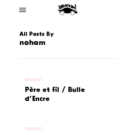
Skip
to
main
content
All Posts By
noham
WARUM?
Père et fil / Bulle
d’Encre
WARUM?