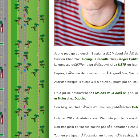
Jeune prodige du dessin, Bastien a dâ€™abord tÃ¢tÃ© d
Bastien Chanmax,
Poungi la racaille
chez
Danger Publi
la jeunesse quâ€™on a pu dÃ©couvrir chez
KSTR
en lisa
Depuis, il rÃ©colte de nombreux prix Ã AngoulÃªme, Saint m
Auteur prolifique, il publie 4 Ã 5 nouveau projet par an, se
On a pu lire notamment
Les Melons de la colÃ¨re
, paru 
et Mulot
chez
Dupuis
.
Son blog, un chef d'Å“uvre d'humour,est publiÃ© chez
Del
Enfin en 2012, il collabore avec Wandrille pour le dessin 
Son trait plein de finesse sait ne pas sâ€™attarder, il es
Tout en pratiquant Ã l'occasion un humour trÃ¨s trash qui fait