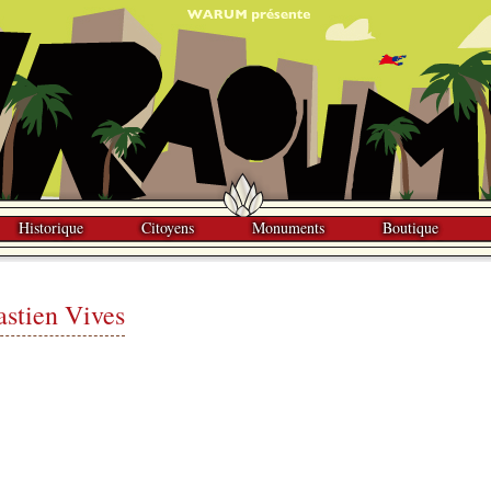
Historique
Citoyens
Monuments
Boutique
astien Vives
g