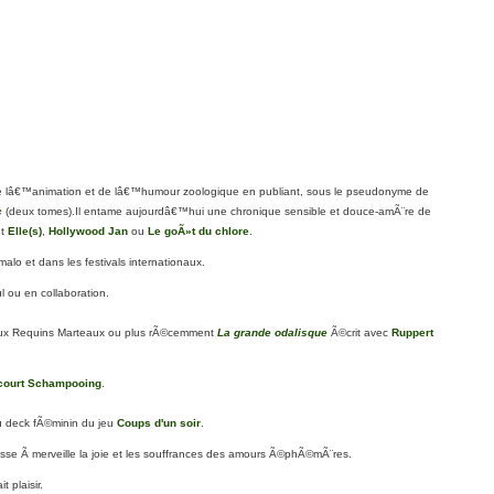
e lâ€™animation et de lâ€™humour zoologique en publiant, sous le pseudonyme de
c
(deux tomes).Il entame aujourdâ€™hui une chronique sensible et douce-amÃ¨re de
nt
Elle(s)
,
Hollywood Jan
ou
Le goÃ»t du chlore
.
alo et dans les festivals internationaux.
ul ou en collaboration.
aux Requins Marteaux ou
plus rÃ©cemment
La grande odalisque
Ã©crit avec
Ruppert
court Schampooing
.
du deck fÃ©minin du jeu
Coups d'un soir
.
quisse Ã merveille la joie et les souffrances des amours Ã©phÃ©mÃ¨res.
 plaisir.