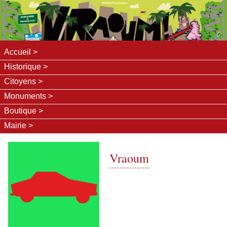
Accueil
Historique
Citoyens
Monuments
Boutique
Mairie
Vraoum