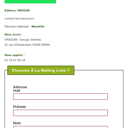
Editions VRAOUM
contact<at>vraoum.eu
Direction éditoriale :
Wandrille
Nous écrire :
VRAOUM - Groupe Steinkis
31 rue d'Amsterdam 75008 PARIS
Nous appeler :
01 79 97 58 19
S'inscrire À La Mailing Liste ?
Adresse
mail
Prénom
Nom