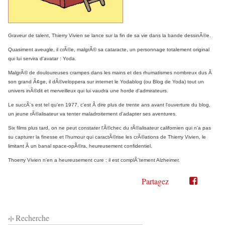
Graveur de talent, Thierry Vivien se lance sur la fin de sa vie dans la bande dessinÃ©e.
Quasiment aveugle, il crÃ©e, malgrÃ© sa cataracte, un personnage totalement original
qui lui servira d'avatar : Yoda.
MalgrÃ© de douloureuses crampes dans les mains et des rhumatismes nombreux dus Ã
son grand Ã¢ge, il dÃ©veloppera sur internet le Yodablog (ou Blog de Yoda) tout un
univers inÃ©dit et merveilleux qui lui vaudra une horde d'admirateurs.
Le succÃ¨s est tel qu'en 1977, c'est Ã dire plus de trente ans avant l'ouverture du blog,
un jeune rÃ©alisateur va tenter maladroitement d'adapter ses aventures.
Six films plus tard, on ne peut constater l'Ã©chec du rÃ©alisateur californien qui n'a pas
su capturer la finesse et l'humour qui caractÃ©rise les crÃ©ations de Thierry Vivien, le
limitant Ã un banal space-opÃ©ra, heureusement confidentiel.
Thoerry Vivien n'en a heureusement cure : il est complÃ¨tement Alzheimer.
Partagez
Partager
Partager
sur
sur
Twitter"
Facebook"
Recherche