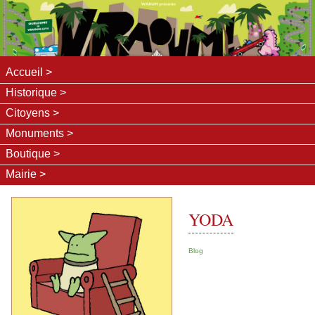
Accueil
Historique
Citoyens
Monuments
Boutique
Mairie
YODA
Blog