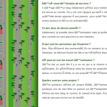
Dâ€™oÃ¹ vient lâ€™histoire de ton livre ?
Il sâ€™agit dâ€™un blog initialement prÃ©vu pour mettre
est venue au monde. On y voit une cigogne qui aprÃ¨s s
quâ€™elle devait apporter Ã ses parents pour quâ€™ils f
autres travaux en BD ou en
animation
â€¦
Tu fais donc du dessin animÃ© ?
Initialement, je travaille dans lâ€™
animation
mais je profit
des conseils sur mes planches et mes histoires.
Et qui sont les personnes qui t'inspirent ?
Ben, Ã§a dÃ©pend des momentsâ€¦ En ce moment, je suis tr
Takahata, de Michael Dudok De Wit et de FrÃ©dÃ©ric Bac
OÃ¹ peut on voir ton travail dâ€™animateur ?
Jâ€™ai fait un petit film il y a un an qui a la chance
spÃ©ciales. En gÃ©nÃ©ral je mets les dates de projection
statue, tu tournes Ã droite, tu vas jusquâ€™Ã lâ€™Ã©picer
Quelles sont tes autre projets ?
Jâ€™ai quelques idÃ©es de projets BDâ€¦ Jâ€™aimera
quelques uns de mes films en partant sur lâ€™adaptation
hÃ©ros de mon blog, le cochon, le canard et le lapin. Ã
mais je suis pas encore sur du titreâ€¦