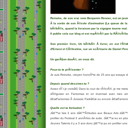
Reineke, de son vrai nom Benjamin Renner, est un jeune
Ã la sortie de son Ã©cole d'animation (La queue de la 
bÃ©bÃ©s, quand la livraison par la cigogne tourne mal.
Il publie cela sur blog et est repÃ©rÃ© par la RÃ©vÃ©la
Son premier livre, Un bÃ©bÃ© Ã livrer, en est l'Ã©di
d'Ernest et CÃ©lestine, sur un scÃ©nario de Daniel Pen
Un garÃ§on douÃ©, on vous dit.
Peux-tu te prÃ©senter ?
Je suis
Reineke
, citoyen honnÃªte de 25 ans qui essaye d
Depuis quand dessines-tu ?
Assez tÃ´t je croisâ€¦ Dans la cour de rÃ©crÃ©, je me m
dÃ©guiser en Fantomas et on inventait avec mes a
â€œFantomas Ã Jurassic Parkâ€œ ou encore â€œFantomas
Quelle est ta formation ?
Jâ€™ai fais 3 ans dâ€™Ã©tudes aux Beaux Arts dâ€™A
profiter du Festival 3 annÃ©es de suite. Jâ€™ai eu en p
Jeunes Talents il y a 3 ans donc jâ€™ai pu en profiter un