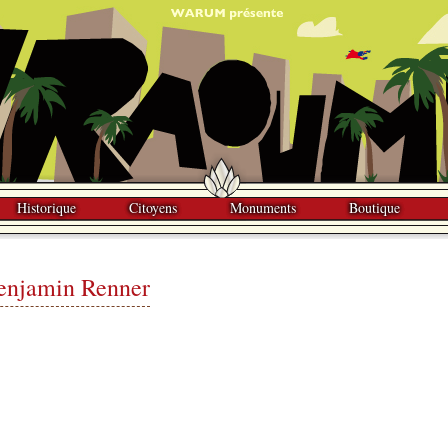
Historique
Citoyens
Monuments
Boutique
enjamin Renner
g