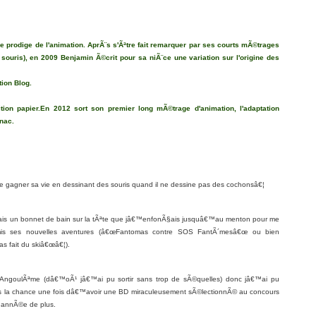
 prodige de l'animation. AprÃ¨s s'Ãªtre fait remarquer par ses courts mÃ©trages
souris), en 2009 Benjamin Ã©crit pour sa niÃ¨ce une variation sur l'origine des
tion Blog.
tion papier.En 2012 sort son premier long mÃ©trage d'animation, l'adaptation
nac.
e gagner sa vie en dessinant des souris quand il ne dessine pas des cochonsâ€¦
ettais un bonnet de bain sur la tÃªte que jâ€™enfonÃ§ais jusquâ€™au menton pour me
mis ses nouvelles aventures (â€œFantomas contre SOS FantÃ´mesâ€œ ou bien
 fait du skiâ€œâ€¦).
ngoulÃªme (dâ€™oÃ¹ jâ€™ai pu sortir sans trop de sÃ©quelles) donc jâ€™ai pu
lus la chance une fois dâ€™avoir une BD miraculeusement sÃ©lectionnÃ© au concours
e annÃ©e de plus.