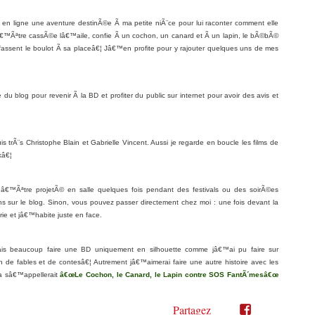
 en ligne une aventure destinÃ©e Ã ma petite niÃ¨ce pour lui raconter comment elle
â€™Ãªtre cassÃ©e lâ€™aile, confie Ã un cochon, un canard et Ã un lapin, le bÃ©bÃ©
assent le boulot Ã sa placeâ€¦ Jâ€™en profite pour y rajouter quelques uns de mes
e du blog pour revenir Ã la BD et profiter du public sur internet pour avoir des avis et
Ã¨s Christophe Blain et Gabrielle Vincent. Aussi je regarde en boucle les films de
kâ€¦
 dâ€™Ãªtre projetÃ© en salle quelques fois pendant des festivals ou des soirÃ©es
s sur le blog. Sinon, vous pouvez passer directement chez moi : une fois devant la
ie et jâ€™habite juste en face.
is beaucoup faire une BD uniquement en silhouette comme jâ€™ai pu faire sur
 de fables et de contesâ€¦ Autrement jâ€™aimerai faire une autre histoire avec les
‡a sâ€™appellerait
â€œLe Cochon, le Canard, le Lapin contre SOS FantÃ´mesâ€œ
Partagez
Partager
Partager