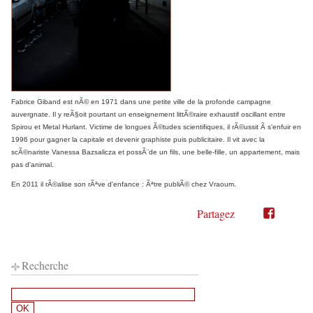
Fabrice Giband est nÃ© en 1971 dans une petite ville de la profonde campagne
auvergnate. Il y reÃ§oit pourtant un enseignement littÃ©raire exhaustif oscillant entre
Spirou et Metal Hurlant. Victime de longues Ã©tudes scientifiques, il rÃ©ussit Ã s'enfuir en
1996 pour gagner la capitale et devenir graphiste puis publicitaire. Il vit avec la
scÃ©nariste Vanessa Bazsalicza et possÃ¨de un fils, une belle-fille, un appartement, mais
pas d'animal.
En 2011 il rÃ©alise son rÃªve d'enfance : Ãªtre publiÃ© chez Vraoum.
Partagez
Partager
Partager
sur
sur
Twitter"
Facebook"
Recherche