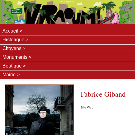
Accueil
Historique
Citoyens
Monuments
Boutique
Mairie
Fabrice Giband
Site Web