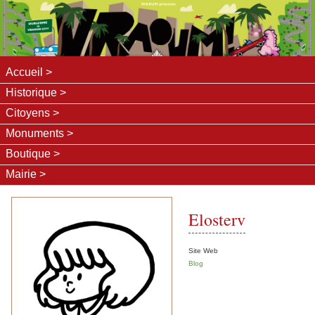
Accueil
Historique
Citoyens
Monuments
Boutique
Mairie
Elosterv
Site Web
Blog