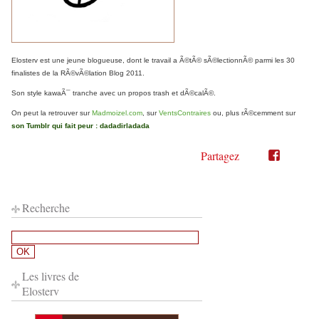
Elosterv est une jeune blogueuse, dont le travail a Ã©tÃ© sÃ©lectionnÃ© parmi les 30
finalistes de la RÃ©vÃ©lation Blog 2011.
Son style kawaÃ¯ tranche avec un propos trash et dÃ©calÃ©.
On peut la retrouver sur
Madmoizel.com
, sur
VentsContraires
ou, plus rÃ©cemment sur
son Tumblr qui fait peur : dadadirladada
Partagez
Partager
Partager
sur
sur
Twitter"
Facebook"
Recherche
Les livres de
Elosterv