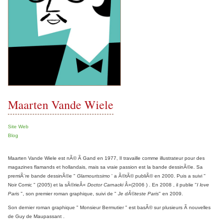
Maarten Vande Wiele
Site Web
Blog
Maarten Vande Wiele est nÃ© Ã Gand en 1977, Il travaille comme illustrateur pour des
magazines flamands et hollandais, mais sa vraie passion est la bande dessinÃ©e. Sa
premiÃ¨re bande dessinÃ©e "
Glamourissimo
' a Ã©tÃ© publiÃ© en 2000. Puis a suivi "
Noir Comic " (2005) et la sÃ©rieÂ«
Doctor Carnacki
Â»(2006 ) . En 2008 , il publie "
I love
Paris
", son premier roman graphique, suivi de "
Je dÃ©teste Paris
" en 2009.
Son dernier roman graphique " Monsieur Bermutier " est basÃ© sur plusieurs Ã nouvelles
de Guy de Maupassant .