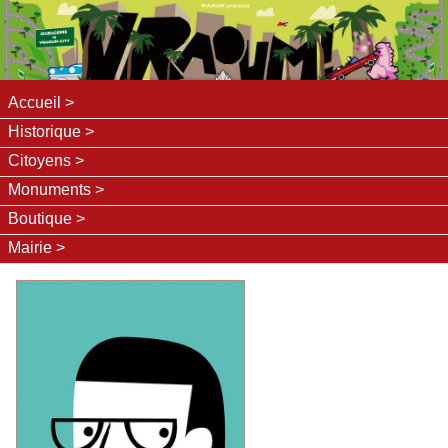
Accueil
Historique
Citoyens
Monuments
Boutique
Mairie