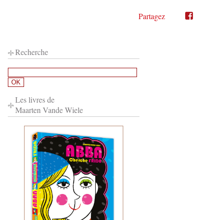
Partagez
Partager
Partager
sur
sur
Twitter"
Facebook"
Recherche
Les livres de
Maarten Vande Wiele