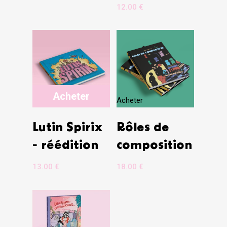
12.00
€
Acheter
Acheter
Lutin Spirix
Rôles de
- réédition
composition
13.00
€
18.00
€