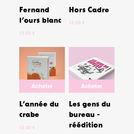
Fernand
Hors Cadre
l’ours blanc
15.00
€
15.00
€
Acheter
Acheter
L’année du
Les gens du
crabe
bureau -
réédition
15.00
€