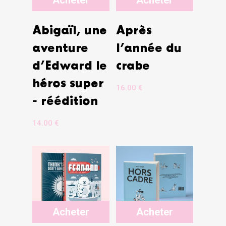
Abigaïl, une
Après
aventure
l’année du
d’Edward le
crabe
héros super
16.00
€
- réédition
14.00
€
Acheter
Acheter