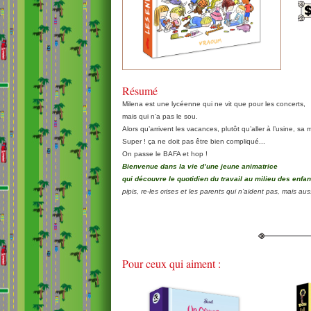
Résumé
Milena est une lycéenne qui ne vit que pour les concerts,
mais qui n’a pas le sou.
Alors qu’arrivent les vacances, plutôt qu’aller à l’usine, sa
Super ! ça ne doit pas être bien compliqué...
On passe le BAFA et hop !
Bienvenue dans la vie d’une jeune animatrice
qui découvre le quotidien du travail au milieu des enfan
pipis, re-les crises et les parents qui n’aident pas, mais auss
Pour ceux qui aiment :