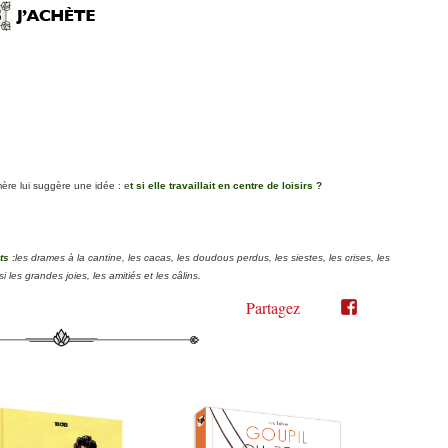
 mère lui suggère une idée : e
t si elle travaillait en centre de loisirs ?
ts :
les drames à la cantine, les cacas, les doudous perdus, les siestes, les crises, les
i les grandes joies, les amitiés et les câlins.
Partagez
Partager
Partager
sur
sur
Twitter"
Facebook"