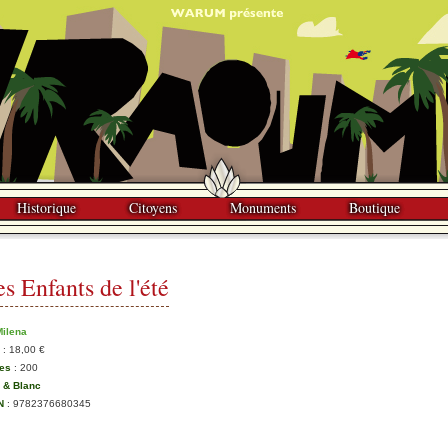
Historique
Citoyens
Monuments
Boutique
s Enfants de l'été
Milena
:
18,00 €
es
:
200
r & Blanc
N
:
9782376680345