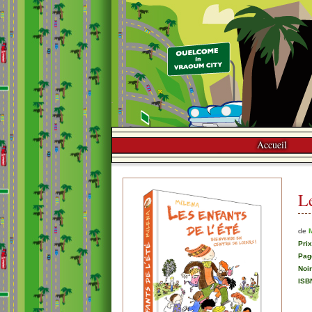
Accueil
Le
de
Prix
Pag
Noi
ISB