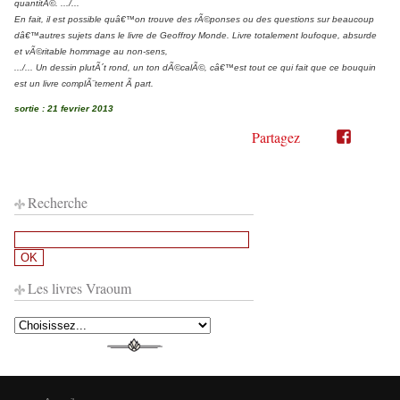
quantitÃ©. .../...
En fait, il est possible quâ€™on trouve des rÃ©ponses ou des questions sur beaucoup
dâ€™autres sujets dans le livre de Geoffroy Monde. Livre totalement loufoque, absurde
et vÃ©ritable hommage au non-sens,
.../...
Un dessin plutÃ´t rond, un ton dÃ©calÃ©, câ€™est tout ce qui fait que ce bouquin
est un livre complÃ¨tement Ã part.
sortie : 21 fevrier 2013
Partagez
Partager
Partager
sur
sur
Twitter"
Facebook"
Recherche
Les livres Vraoum