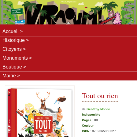
Accueil
Historique
Citoyens
Monuments
Boutique
Mairie
Tout ou rien
de
Geoffroy Monde
Indisponible
Pages
:
80
Couleur
ISBN
:
9782365350327