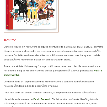
Résumé
Dans ce recueil, on retrouvera quelques aventures de SERGE ET DEMI-SERGE, on verra
Dieu en personne descendre sur terre pour annoncer les promotions au supermarchÃ©,
on verra Daniel Auteuil avec des ailes, on dÃ©couvrira comment une banque en mal de
popularitÃ© va redorer son blason en embauchant un crabe...
Toute une sÃ©rie d'histoires qu'on a pu dÃ©couvrir dans des collectifs, mais aussi sur le
net entre le blog de Geoffroy Monde ou ses participations Ã la revue participative
VENTS
CONTRAIRES
.
Le dessin rond et l'esprit biscornu de Geoffroy Monde sont une raffraÃ®chissante
nouveautÃ© dans la bande dessinÃ©e d'humour.
Pour tout ceux qui aiment l'humour absurde, la surprise et les histoires dÃ©calÃ©es.
Un article enthousiaste de
David Fournol
:
En fait, le titre du livre de Geoffroy Monde
nâ€™est pas tout Ã fait exact car dans Tout ou Rien on trouve surtout de tout, et en