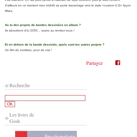
d’ailleurs en ce moment mon intérêt se porte davantage vers le style «custom U.S» façon
fifties.
As tu des projets de bandes dessinées en album ?
Ils aboutiront d’ici 2050... soyez au rendez-vous !
Et en dehors de la bande dessinée, quels sont tes autres projets ?
Un film de zombies, pour de vrai !
Partagez
Partager
Partager
sur
sur
Twitter"
Facebook"
Recherche
Les livres de
Gosh