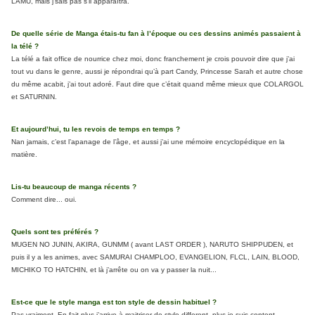
LAMU, mais j’sais pas s’il apparaîtra.
De quelle série de Manga étais-tu fan à l’époque ou ces dessins animés passaient à
la télé ?
La télé a fait office de nourrice chez moi, donc franchement je crois pouvoir dire que j’ai
tout vu dans le genre, aussi je répondrai qu’à part Candy, Princesse Sarah et autre chose
du même acabit, j’ai tout adoré. Faut dire que c’était quand même mieux que COLARGOL
et SATURNIN.
Et aujourd’hui, tu les revois de temps en temps ?
Nan jamais, c’est l’apanage de l’âge, et aussi j’ai une mémoire encyclopédique en la
matière.
Lis-tu beaucoup de manga récents ?
Comment dire... oui.
Quels sont tes préférés ?
MUGEN NO JUNIN, AKIRA, GUNMM ( avant LAST ORDER ), NARUTO SHIPPUDEN, et
puis il y a les animes, avec SAMURAI CHAMPLOO, EVANGELION, FLCL, LAIN, BLOOD,
MICHIKO TO HATCHIN, et là j’arrête ou on va y passer la nuit...
Est-ce que le style manga est ton style de dessin habituel ?
Pas vraiment. En fait plus j’arrive à maitriser de style different, plus je suis content,