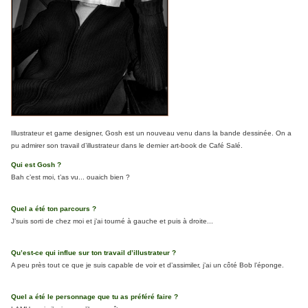
Illustrateur et game designer, Gosh est un nouveau venu dans la bande dessinée. On a
pu admirer son travail d’illustrateur dans le dernier art-book de Café Salé.
Qui est Gosh ?
Bah c’est moi, t’as vu... ouaich bien ?
Quel a été ton parcours ?
J’suis sorti de chez moi et j’ai tourné à gauche et puis à droite...
Qu’est-ce qui influe sur ton travail d’illustrateur ?
A peu près tout ce que je suis capable de voir et d’assimiler, j’ai un côté Bob l’éponge.
Quel a été le personnage que tu as préféré faire ?