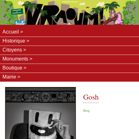
Accueil
Historique
Citoyens
Monuments
Boutique
Mairie
Gosh
Blog