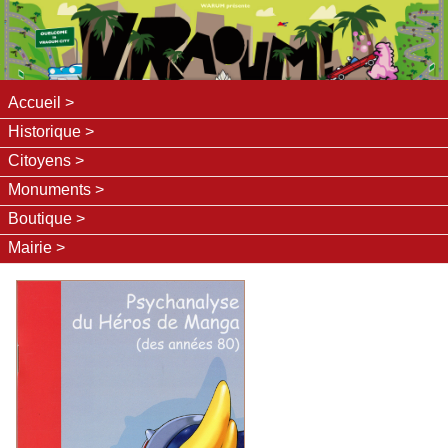
Accueil
Historique
Citoyens
Monuments
Boutique
Mairie