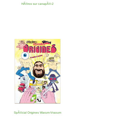
HÃ©ros sur canapÃ©-2
SpÃ©cial Origines Warum-Vraoum