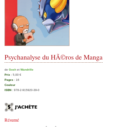
Psychanalyse du HÃ©ros de Manga
de
Gosh
et
Wandrille
Prix
:
5,00 €
Pages
:
16
Couleur
ISBN
:
978-2-915920-39-0
Résumé