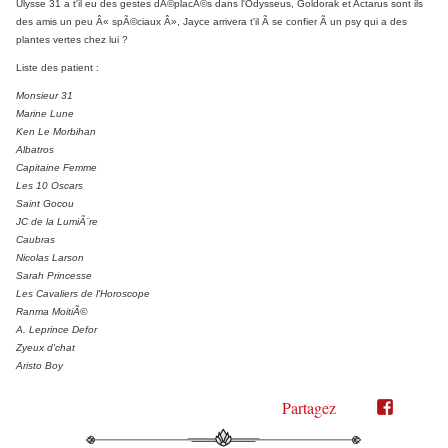
Ulysse 31 a t'il eu des gestes dÃ©placÃ©s dans l'Odysseus, Goldorak et Actarus sont ils
des amis un peu Â« spÃ©ciaux Â», Jayce arrivera t'il Ã se confier Ã un psy qui a des
plantes vertes chez lui ?
Liste des patient :
Monsieur 31
Marine Lune
Ken Le Morbihan
Albatros
Capitaine Femme
Les 10 Oscars
Saint Gocou
JC de la LumiÃ¨re
Caubras
Nicolas Larson
Sarah Princesse
Les Cavaliers de l'Horoscope
Ranma MoitiÃ©
A. Leprince Defor
Zyeux d'chat
Aristo Boy
Partagez
Partager
Partager
sur
sur