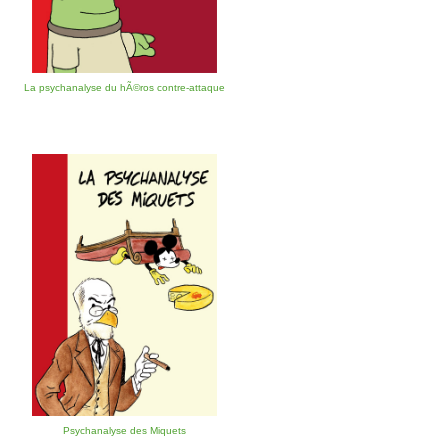
La psychanalyse du hÃ©ros contre-attaque
Psychanalyse des Miquets