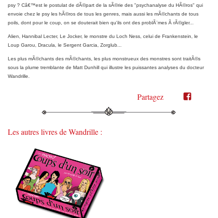
psy ? Câ€™est le postulat de dÃ©part de la sÃ©rie des "psychanalyse du HÃ©ros" qui
envoie chez le psy les hÃ©ros de tous les genres, mais aussi les mÃ©chants de tous
poils, dont pour le coup, on se douterait bien qu'ils ont des problÃ¨mes Ã rÃ©gler...
Alien, Hannibal Lecter, Le Jocker, le monstre du Loch Ness, celui de Frankenstein, le
Loup Garou, Dracula, le Sergent Garcia, Zorglub...
Les plus mÃ©chants des mÃ©chants, les plus monstrueux des monstres sont traitÃ©s
sous la plume tremblante de Matt Dunhill qui illustre les puissantes analyses du docteur
Wandrille.
Partagez
Partager
Partager
sur
sur
Twitter"
Facebook"
Les autres livres de Wandrille :