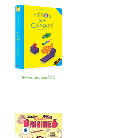
HÃ©ros sur canapÃ©-2