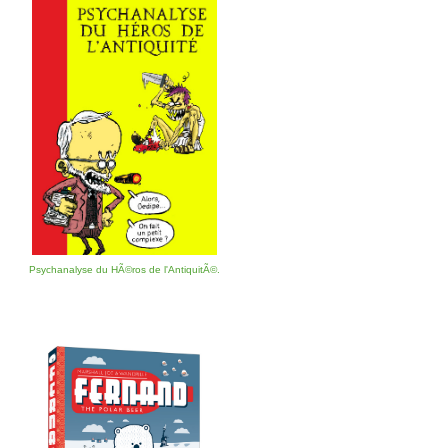
Psychanalyse du HÃ©ros de l'AntiquitÃ©.