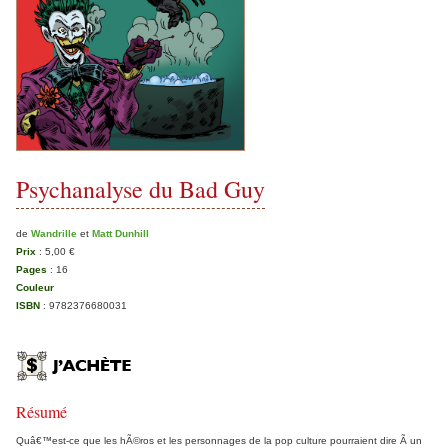
Psychanalyse du Bad Guy
de
Wandrille
et
Matt Dunhill
Prix
:
5,00 €
Pages
:
16
Couleur
ISBN
:
9782376680031
Résumé
Quâ€™est-ce que les hÃ©ros et les personnages de la pop culture pourraient dire Ã un