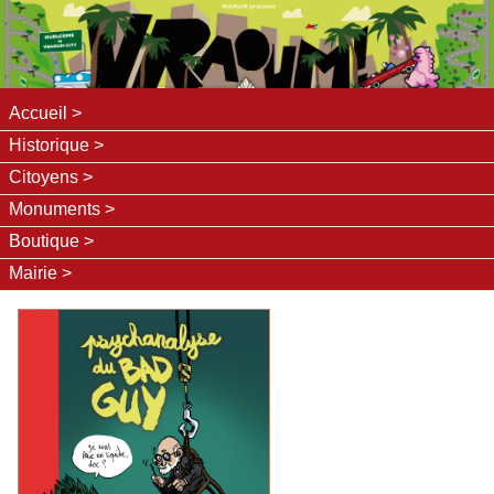
Accueil
Historique
Citoyens
Monuments
Boutique
Mairie