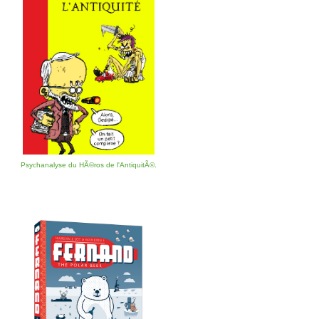
Psychanalyse du HÃ©ros de l'AntiquitÃ©.