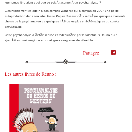
leur temps libre aient quoi que ce soit Ã raconter Ã un psychanalyste ?
C'est visiblement ce que n'a pas compris Wandrille qui a commis en 2007 une petite
autoproduction dans son label Pierre Papier Ciseaux oÃ¹ il retraÃ§ait quelques moments
choisis de la psychanalyse de quelques hÃ©ros les plus emblÃ©matiques du comics
amÃ©ricains.
Cette psychanalyse a Ã©tÃ© reprise et redessinÃ©e par le talentueux Reuno qui a
ajoutÃ© son trait magique aux dialogues saugrenus de Wandrille.
Partagez
Partager
Partager
sur
sur
Twitter"
Facebook"
Les autres livres de Reuno :