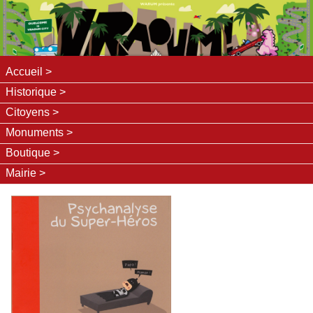
Accueil
Historique
Citoyens
Monuments
Boutique
Mairie