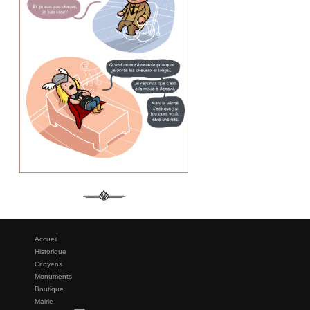
Accueil
Historique
Citoyens
Monuments
Boutique
Mairie