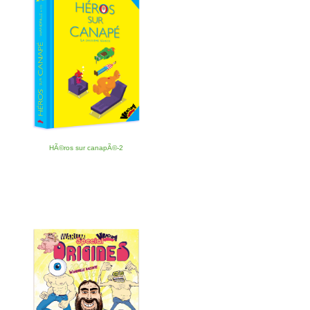
HÃ©ros sur canapÃ©-2