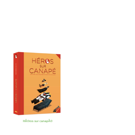
HÃ©ros sur canapÃ©