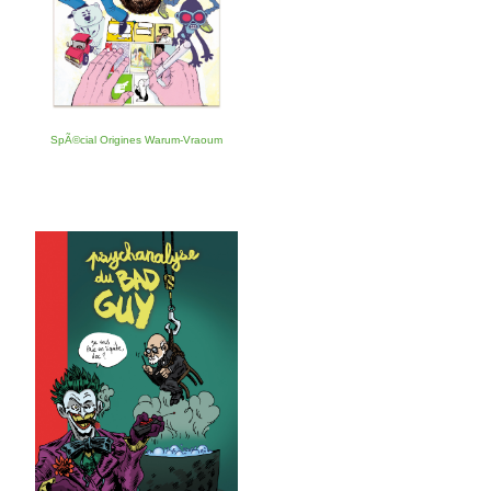
SpÃ©cial Origines Warum-Vraoum