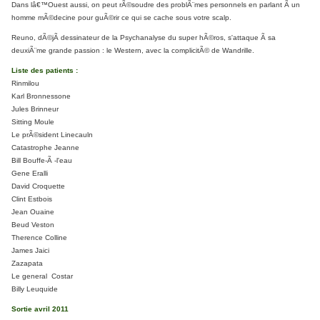
Dans lâ€™Ouest aussi, on peut rÃ©soudre des problÃ¨mes personnels en parlant Ã un
homme mÃ©decine pour guÃ©rir ce qui se cache sous votre scalp.
Reuno, dÃ©jÃ dessinateur de la Psychanalyse du super hÃ©ros, s'attaque Ã sa
deuxiÃ¨me grande passion : le Western, avec la complicitÃ© de Wandrille.
Liste des patients :
Rinmilou
Karl Bronnessone
Jules Brinneur
Sitting Moule
Le prÃ©sident Linecauln
Catastrophe Jeanne
Bill Bouffe-Ã -l'eau
Gene Eralli
David Croquette
Clint Estbois
Jean Ouaine
Beud Veston
Therence Colline
James Jaici
Zazapata
Le general Costar
Billy Leuquide
Sortie avril 2011