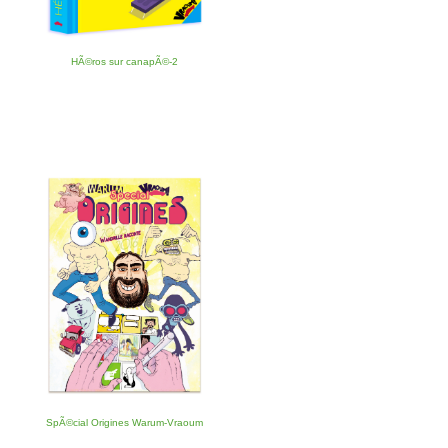
HÃ©ros sur canapÃ©-2
SpÃ©cial Origines Warum-Vraoum