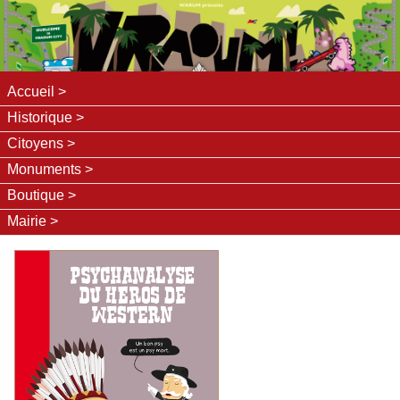
Accueil
Historique
Citoyens
Monuments
Boutique
Mairie