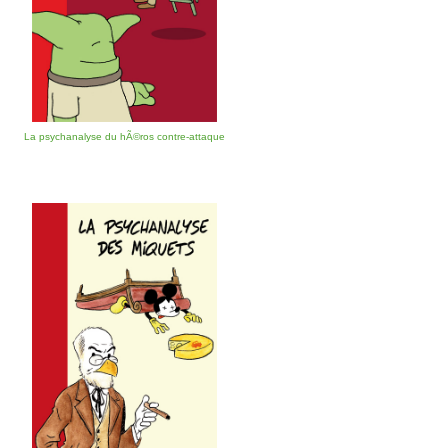
La psychanalyse du hÃ©ros contre-attaque