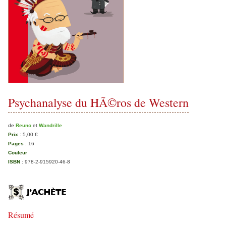
Psychanalyse du HÃ©ros de Western
de
Reuno
et
Wandrille
Prix
:
5,00 €
Pages
:
16
Couleur
ISBN
:
978-2-915920-46-8
Résumé