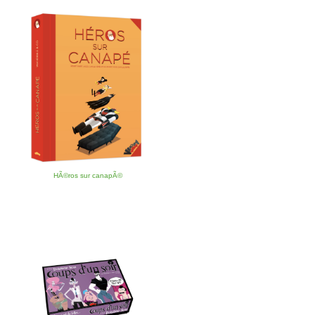
HÃ©ros sur canapÃ©