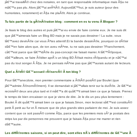
jâ€™ai travaillÃ© chez des notaires, en tant que responsable informatique mais Ã§a ne
mâ€™a pas plu. Alors jâ€™ai arrÃªtÃ©. Aujourdâ€™hui, je suis auteur (pour des
humoristes, notamment) et Ã§a me plaÃ®t. Alors je continue.
Tu fais partie de la gÃ©nÃ©ration blog : comment en es tu venu Ã Bloguer ?
Je lisais le blog des autres et puis jâ€™ai eu envie de faire comme eux. Je me suis dit
que jâ€™aimerais faire un Blog BD mais je ne savais pas dessiner ! La suite, vous
lâ€™avez devinÃ©e car vous Ãªtes attentif.Et la bande dessinÃ©e, pourquoi ce dÃ©sir
dâ€™en faire alors que, de ton aveu mÃªme, tu ne sais pas dessiner ?Franchement,
câ€™est parce que lâ€™idÃ©e du pas-concept me faisait marrer. A lâ€™Ã©poque,
dâ€™ailleurs, se faire Ã©diter aprÃ¨s un blog BD Ã©tait moins rÃ©pandu et je nâ€™ai
pas du tout songer Ã Ã§a. Je ne pensais mÃªme pas que jâ€™aurais autant de lecteurs.
Quel a Ã©tÃ© lâ€™accueil rÃ©servÃ© Ã ton blog ?
Pour lâ€™anecdote, mon premier commentaire a Ã©tÃ© postÃ© par Boulet (que
jâ€™admire Ã©normÃ©ment). Il se demandait si jâ€™allais tenir sur la durÃ©e. Je lâ€™ai
recroisÃ© deux ans plus tard et il mâ€™a dit quâ€™il aimait bien ce que je faisais. Prenez
le temps de bien encaisser ce que je viens de dire. Je le dis un peu plus lentement :
Boulet Ã dit quâ€™il aimait bien ce que je faisais.Sinon, mon lectorat sâ€™est constituÃ©
petit Ã petit au fur et Ã mesure que de plus grands sites parlaient de moi. Je suis assez
content que ce soit passÃ© comme Ã§a, parce que les premiers mois oÃ¹ je postais des
strips lus par dix personnes me prouvent que je faisais Ã§a pour me marrer et rien
dâ€™autre.
Les diffÃ©rentes saisons, si on peut dire, sont elles trÃ¨s diffÃ©rentes de lâ€™une Ã