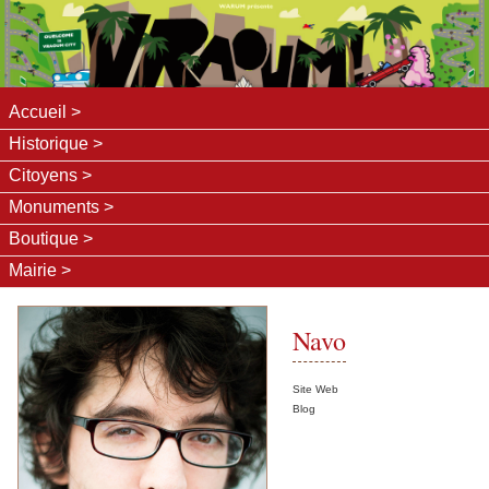
Accueil
Historique
Citoyens
Monuments
Boutique
Mairie
Navo
Site Web
Blog