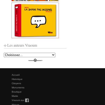
Les auteurs Vraoum
Accueil
Historique
Citoyens
Monuments
Boutique
Mairie

Vraoum sur
Warum