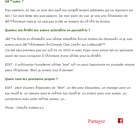
lâ€™autre ?
Pas vraiment, en fait, ce sont des repÃ¨res complÃ¨tement arbitraires qui ne reposent sur
rien ! Ce sont limite des pas-saisons. De mon point de vue, je vois une Ã©volution de
lâ€™Ã©criture mais je ne sais pas si elle se ressent du cÃ´tÃ© du lecteur.
Quelles ont Ã©tÃ© tes autres activitÃ©s en parrallÃ¨le ?
Jâ€™ai Ã©cris et rÃ©alisÃ© une sÃ©rie intitulÃ©e Â«Les Voisins Du DessusÂ» et je suis
auteur pour lâ€™Ã©mission Â«Comedy Club LiveÂ» sur LeMouvâ€™.
J'ai fait mes premiers pas sur scÃ¨ne en 2010 et avec Kyan nous avons fait un spectacle
avant de nous consacrer Ã l'Ã©criture d'une sÃ©rie pour la tÃ©lÃ©.
EDIT : Il scÃ©narise l'excellente sÃ©rie "bref" oÃ¹ on peut l'apercevoir en poubelle vivante
dans l'Ã©pisode "Bref, je remets tout Ã demain"
Quels sont tes prochains projets ?
EDIT : plein d'autres Ã©pisodes de "Bref", un film avec Depardieu, un mariage avec un
top modÃ¨le, un divorce avec le mÃªme top modÃ¨le, un enfant avec une actrice, un
avortement avec cette mÃªme actrice, un...
Photo : ChloÃ© Vollmer-Lo
Partagez
Partager
Partager
sur
sur
Twitter"
Facebook"