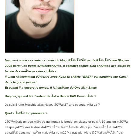
Navo est un de ces auteurs issus du blog. RÃ©vÃ©lÃ© par la RÃ©vÃ©lation Blog en
2009 parmi les trente sÃ©lectionnÃ©s, il commet depuis cinq annÃ©es des strips de
bande dessinÃ©e pas dessinÃ©es.
Il vient rÃ©cemment d'Ã©crire avec Kyan la sÃ©rie "BREF" qui cartonne sur Canal
dans le grand journal.
Et quand il a encore le temps, il fait mÃªme du One-Man-Show.
Bonjour, qui est lâ€™auteur de Â«La Bande PAS DessinÃ©e ?
Je suis Bruno Muschio alias Navo, jâ€™ai 27 ans et vous, Ã§a va ?
Quel a Ã©tÃ© ton parcours ?
Jâ€™Ã©tais un bon Ã©lÃ¨ve qui foutait le bordel en classe et puis Ã 16 ans on mâ€™a
dit que jâ€™avais le droit dâ€™arrÃªter lâ€™Ã©cole. Alors jâ€™ai arrÃªtÃ©. Jâ€™ai
travaillÃ© avec mon pÃ¨re mais Ã§a ne mâ€™a pas plu. Alors jâ€™ai arrÃªtÃ©. Puis