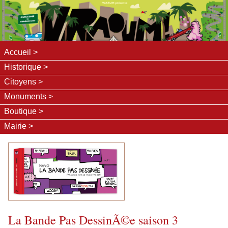
Accueil
Historique
Citoyens
Monuments
Boutique
Mairie
La Bande Pas DessinÃ©e saison 3