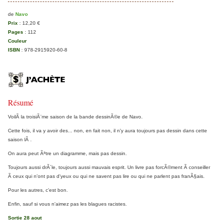
de
Navo
Prix
:
12,20 €
Pages
:
112
Couleur
ISBN
:
978-2915920-60-8
Résumé
VoilÃ la troisiÃ¨me saison de la bande dessinÃ©e de Navo.
Cette fois, il va y avoir des... non, en fait non, il n'y aura toujours pas dessin dans cette
saison lÃ .
On aura peut Ãªtre un diagramme, mais pas dessin.
Toujours aussi drÃ´le, toujours aussi mauvais esprit. Un livre pas forcÃ©ment Ã conseiller
Ã ceux qui n'ont pas d'yeux ou qui ne savent pas lire ou qui ne parlent pas franÃ§ais.
Pour les autres, c'est bon.
Enfin, sauf si vous n'aimez pas les blagues racistes.
Sortie 28 aout