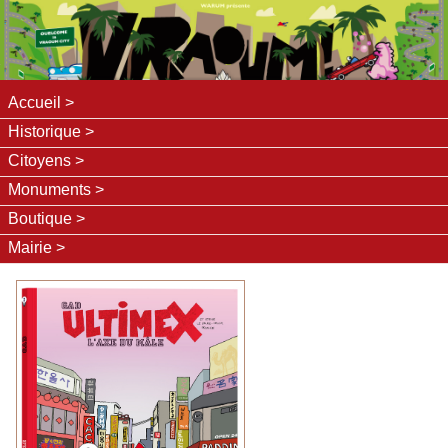
Accueil
Historique
Citoyens
Monuments
Boutique
Mairie