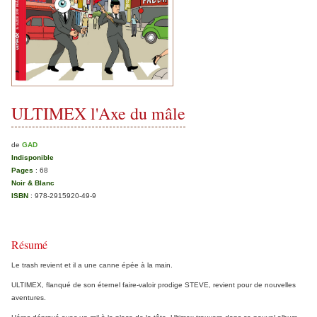
ULTIMEX l'Axe du mâle
de
GAD
Indisponible
Pages
:
68
Noir & Blanc
ISBN
:
978-2915920-49-9
Résumé
Le trash revient et il a une canne épée à la main.
ULTIMEX, flanqué de son éternel faire-valoir prodige STEVE, revient pour de nouvelles
aventures.