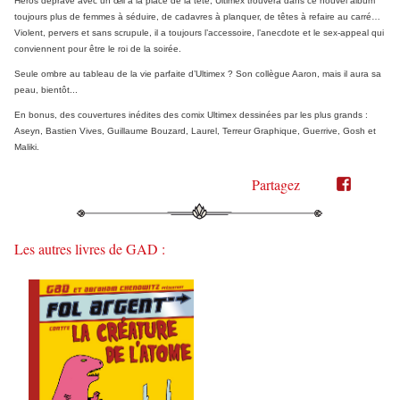
Héros dépravé avec un œil à la place de la tête, Ultimex trouvera dans ce nouvel album
toujours plus de femmes à séduire, de cadavres à planquer, de têtes à refaire au carré…
Violent, pervers et sans scrupule, il a toujours l’accessoire, l’anecdote et le sex-appeal qui
conviennent pour être le roi de la soirée.
Seule ombre au tableau de la vie parfaite d’Ultimex ? Son collègue Aaron, mais il aura sa
peau, bientôt...
En bonus, des couvertures inédites des comix Ultimex dessinées par les plus grands :
Aseyn, Bastien Vives, Guillaume Bouzard, Laurel, Terreur Graphique, Guerrive, Gosh et
Maliki.
Partagez
Partager
Partager
sur
sur
Twitter"
Facebook"
Les autres livres de GAD :