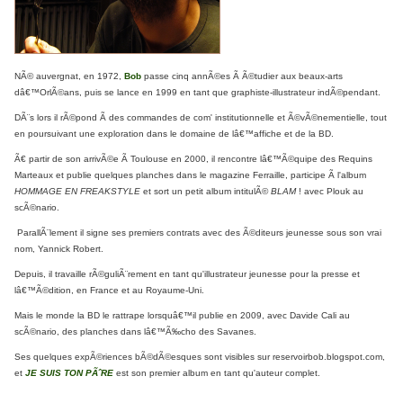
NÃ© auvergnat, en 1972,
Bob
passe cinq annÃ©es Ã Ã©tudier aux beaux-arts
dâ€™OrlÃ©ans, puis se lance en 1999 en tant que graphiste-illustrateur indÃ©pendant.
DÃ¨s lors il rÃ©pond Ã des commandes de com' institutionnelle et Ã©vÃ©nementielle, tout
en poursuivant une exploration dans le domaine de lâ€™affiche et de la BD.
Ã€ partir de son arrivÃ©e Ã Toulouse en 2000, il rencontre lâ€™Ã©quipe des Requins
Marteaux et publie quelques planches dans le magazine Ferraille, participe Ã l'album
HOMMAGE EN FREAKSTYLE
et sort un petit album intitulÃ©
BLAM
! avec Plouk au
scÃ©nario.
ParallÃ¨lement il signe ses premiers contrats avec des Ã©diteurs jeunesse sous son vrai
nom, Yannick Robert.
Depuis, il travaille rÃ©guliÃ¨rement en tant qu'illustrateur jeunesse pour la presse et
lâ€™Ã©dition, en France et au Royaume-Uni.
Mais le monde la BD le rattrape lorsquâ€™il publie en 2009, avec Davide Cali au
scÃ©nario, des planches dans lâ€™Ã‰cho des Savanes.
Ses quelques expÃ©riences bÃ©dÃ©esques sont visibles sur reservoirbob.blogspot.com,
et
JE SUIS TON PÃˆRE
est son premier album en tant qu'auteur complet.