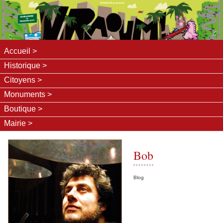
Accueil
Historique
Citoyens
Monuments
Boutique
Mairie
Bob
Blog