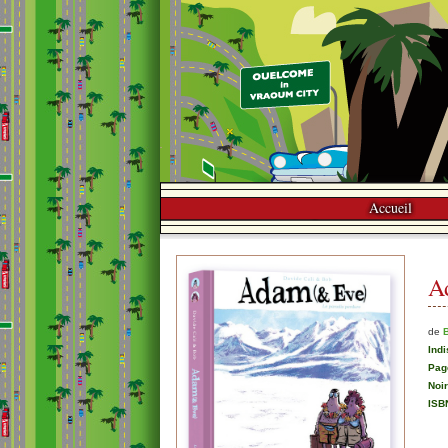
Accueil
A
de
Indi
Pag
Noi
ISB