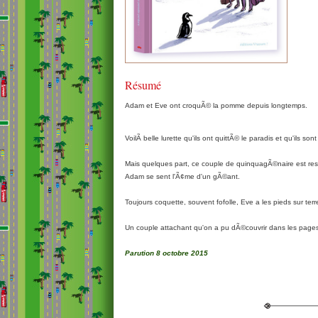
Résumé
Adam et Eve ont croquÃ© la pomme depuis longtemps.
VoilÃ belle lurette qu'ils ont quittÃ© le paradis et qu'ils so
Mais quelques part, ce couple de quinquagÃ©naire est rest
Adam se sent l'Ã¢me d'un gÃ©ant.
Toujours coquette, souvent fofolle, Eve a les pieds sur terre
Un couple attachant qu'on a pu dÃ©couvrir dans les pages
Parution 8 octobre 2015