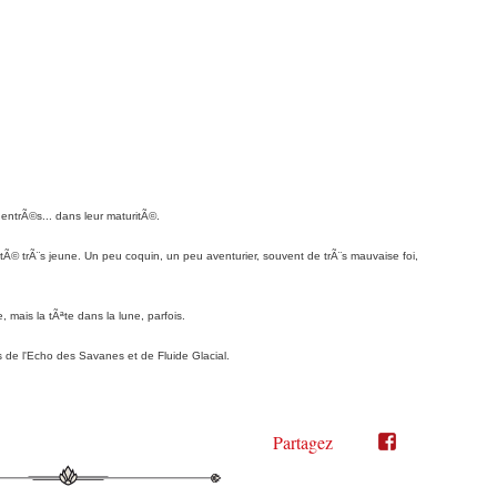
nt entrÃ©s... dans leur maturitÃ©.
Ã© trÃ¨s jeune. Un peu coquin, un peu aventurier, souvent de trÃ¨s mauvaise foi,
, mais la tÃªte dans la lune, parfois.
 de l'Echo des Savanes et de Fluide Glacial.
Partagez
Partager
Partager
sur
sur
Twitter"
Facebook"