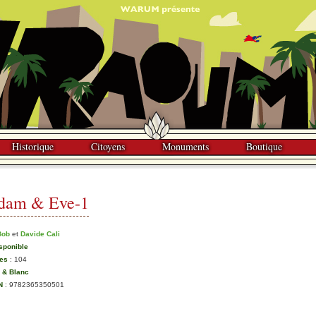
Historique
Citoyens
Monuments
Boutique
dam & Eve-1
Bob
et
Davide Cali
sponible
es
:
104
r & Blanc
N
:
9782365350501