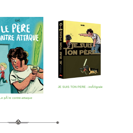
JE SUIS TON PERE - intÃ©grale
Le pÃ¨re contre-attaque