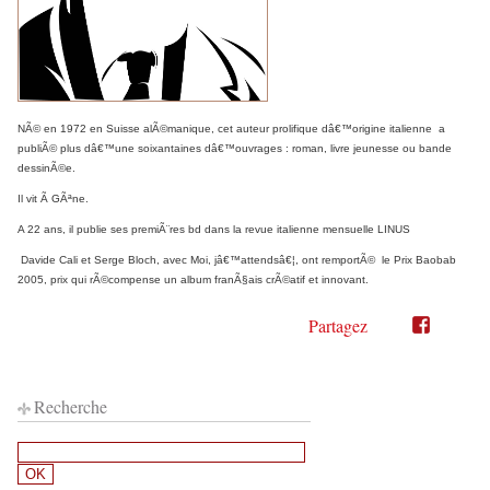
NÃ© en 1972 en Suisse alÃ©manique, cet auteur prolifique dâ€™origine italienne a
publiÃ© plus dâ€™une soixantaines dâ€™ouvrages : roman, livre jeunesse ou bande
dessinÃ©e.
Il vit Ã GÃªne.
A 22 ans, il publie ses premiÃ¨res bd dans la revue italienne mensuelle LINUS
Davide Cali et Serge Bloch, avec Moi, jâ€™attendsâ€¦, ont remportÃ© le Prix Baobab
2005, prix qui rÃ©compense un album franÃ§ais crÃ©atif et innovant.
Partagez
Partager
Partager
sur
sur
Twitter"
Facebook"
Recherche