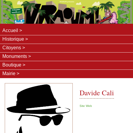
Accueil
Historique
Citoyens
Monuments
Boutique
Mairie
Davide Cali
Site Web