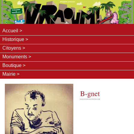
Accueil
Historique
Citoyens
Monuments
Boutique
Mairie
B-gnet