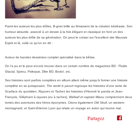
Parmi les auteurs les plus drôles, B-gnet brille au firmament de la création bédéaste. Son
humour absurde, associé à un dessin à la fois élégant et classique en font un des
auteurs les plus drôle de sa génération. On peut le croiser sur l'excellent site Mauvais
Esprit et là, voilà ce qu'on en dit :
Auteur de bandes dessinées complet spécialisé dans la bêtise.
On l'a pu et le peut encore trouver dans un certain nombre de magazines BD : Fluide
Glacial, Spirou, Psikopat, Dlire BD, Bodoï, etc.
Ses histoires sont parfois compilées en album allant même jusqu'à former une histoire
complète en se juxtaposant.
The world is yaourt
regroupe les histoires d'une sorte de
Scarface du quotidien,
Rayures
et
Taches
les histoires d'Honoré le panda et Jean-
François, l'éléphant à rayures (ou à taches),
Wafwaf et captain Miaou
comprennent deux
tomes des aventures des héros éponymes. Citons également
Old Skull
, un western
montagnard, et S
aint-Etienne Lyon
qui relate un voyage en avion qui tourne mal.
Partagez
Partager
Partager
sur
sur
Twitter"
Facebook"