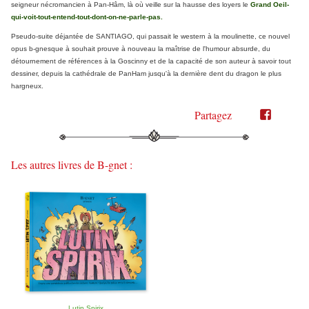
seigneur nécromancien à Pan-Hâm, là où veille sur la hausse des loyers le
Grand Oeil-
qui-voit-tout-entend-tout-dont-on-ne-parle-pas.
Pseudo-suite déjantée de SANTIAGO, qui passait le western à la moulinette, ce nouvel
opus b-gnesque à souhait prouve à nouveau la maîtrise de l'humour absurde, du
détournement de références à la Goscinny et de la capacité de son auteur à savoir tout
dessiner, depuis la cathédrale de PanHam jusqu'à la dernière dent du dragon le plus
hargneux.
Partagez
Partager
Partager
sur
sur
Twitter"
Facebook"
Les autres livres de B-gnet :
Lutin Spirix