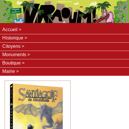
Accueil
Historique
Citoyens
Monuments
Boutique
Mairie