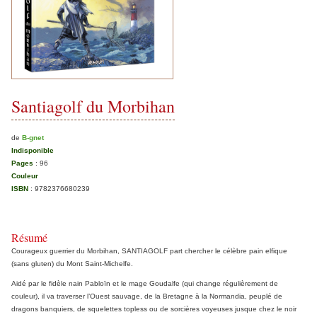
Santiagolf du Morbihan
de
B-gnet
Indisponible
Pages
:
96
Couleur
ISBN
:
9782376680239
Résumé
Courageux guerrier du Morbihan, SANTIAGOLF part chercher le célèbre pain elfique
(sans gluten) du Mont Saint-Michelfe.
Aidé par le fidèle nain Pabloïn et le mage Goudalfe (qui change régulièrement de
couleur), il va traverser l’Ouest sauvage, de la Bretagne à la Normandia, peuplé de
dragons banquiers, de squelettes topless ou de sorcières voyeuses jusque chez le noir