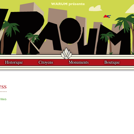
Historique
Citoyens
Monuments
Boutique
ess
e Web
g