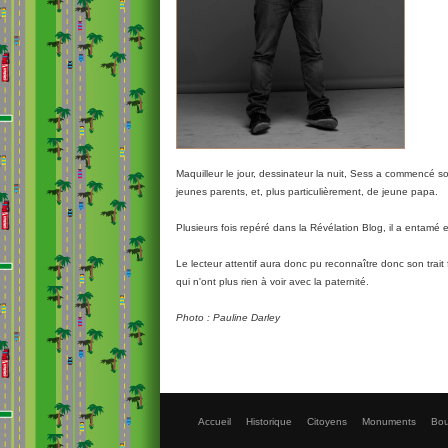
Maquilleur le jour, dessinateur la nuit, Sess a commencé s
jeunes parents, et, plus particulièrement, de jeune papa.
Plusieurs fois repéré dans la Révélation Blog, il a entamé en
Le lecteur attentif aura donc pu reconnaître donc son trai
qui n'ont plus rien à voir avec la paternité.
Photo : Pauline Darley
Accueil
Historique
Citoyens
Monuments
Bou