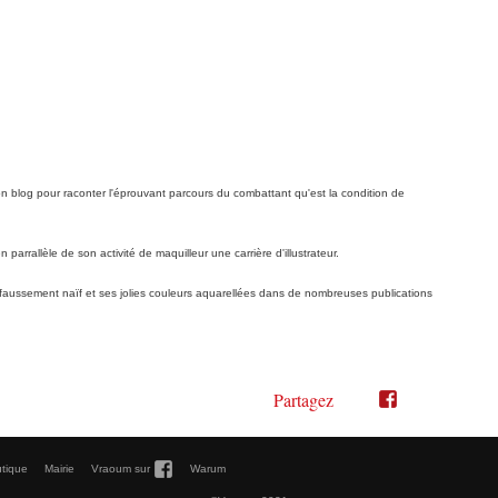
on blog pour raconter l'éprouvant parcours du combattant qu'est la condition de
 parrallèle de son activité de maquilleur une carrière d'illustrateur.
t faussement naïf et ses jolies couleurs aquarellées dans de nombreuses publications
Partagez
Partager
Partager
sur
sur
Twitter"
Facebook"

tique
Mairie
Vraoum sur
Warum