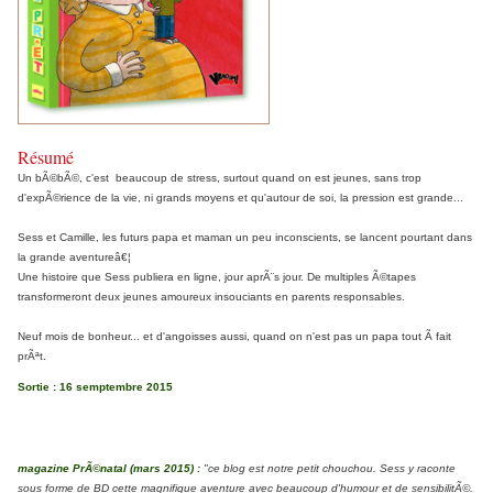
Résumé
Un bÃ©bÃ©, c'est beaucoup de stress, surtout quand on est jeunes, sans trop
d'expÃ©rience de la vie, ni grands moyens et qu'autour de soi, la pression est grande...
Sess et Camille, les futurs papa et maman un peu inconscients, se lancent pourtant dans
la grande aventureâ€¦
Une histoire que Sess publiera en ligne, jour aprÃ¨s jour. De multiples Ã©tapes
transformeront deux jeunes amoureux insouciants en parents responsables.
Neuf mois de bonheur... et d'angoisses aussi, quand on n'est pas un papa tout Ã fait
prÃªt.
Sortie : 16 semptembre 2015
magazine PrÃ©natal (mars 2015) :
"ce blog est notre petit chouchou. Sess y raconte
sous forme de BD cette magnifique aventure avec beaucoup d'humour et de sensibilitÃ©.