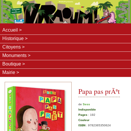
Accueil
Historique
Citoyens
Monuments
Boutique
Mairie
Papa pas prÃªt
de
Sess
Indisponible
Pages
:
192
Couleur
ISBN
:
9782365350624