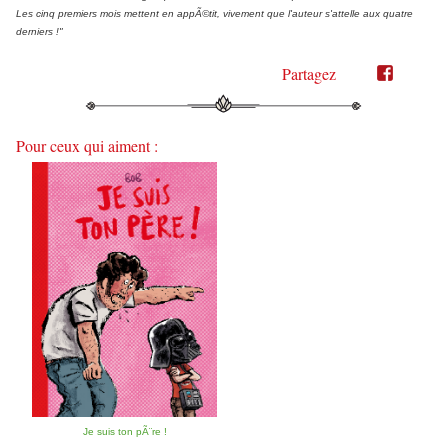
Les cinq premiers mois mettent en appÃ©tit, vivement que l'auteur s'attelle aux quatre
derniers !"
Partagez
Partager
Partager
sur
sur
Twitter"
Facebook"
Pour ceux qui aiment :
Je suis ton pÃ¨re !