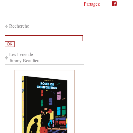
Partagez
Partager
Partager
sur
sur
Twitter"
Facebook"
Recherche
Les livres de
Jimmy Beaulieu