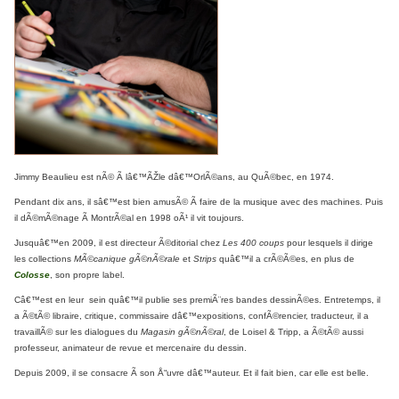
Jimmy Beaulieu est nÃ© Ã lâ€™ÃŽle dâ€™OrlÃ©ans, au QuÃ©bec, en 1974.
Pendant dix ans, il sâ€™est bien amusÃ© Ã faire de la musique avec des machines. Puis
il dÃ©mÃ©nage Ã MontrÃ©al en 1998 oÃ¹ il vit toujours.
Jusquâ€™en 2009, il est directeur Ã©ditorial chez
Les 400 coups
pour lesquels il dirige
les collections
MÃ©canique gÃ©nÃ©rale
et
Strips
quâ€™il a crÃ©Ã©es, en plus de
Colosse
, son propre label.
Câ€™est en leur sein quâ€™il publie ses premiÃ¨res bandes dessinÃ©es. Entretemps, il
a Ã©tÃ© libraire, critique, commissaire dâ€™expositions, confÃ©rencier, traducteur, il a
travaillÃ© sur les dialogues du
Magasin gÃ©nÃ©ral
, de Loisel & Tripp, a Ã©tÃ© aussi
professeur, animateur de revue et mercenaire du dessin.
Depuis 2009, il se consacre Ã son Å“uvre dâ€™auteur. Et il fait bien, car elle est belle.