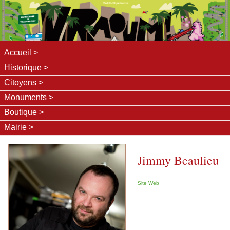
Accueil
Historique
Citoyens
Monuments
Boutique
Mairie
Jimmy Beaulieu
Site Web