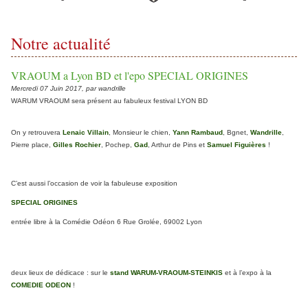
Notre actualité
VRAOUM a Lyon BD et l'epo SPECIAL ORIGINES
Mercredi 07 Juin 2017, par wandrille
WARUM VRAOUM sera présent au fabuleux festival LYON BD
On y retrouvera
Lenaic Villain
, Monsieur le chien,
Yann Rambaud
, Bgnet,
Wandrille
,
Pierre place,
Gilles Rochier
, Pochep,
Gad
, Arthur de Pins et
Samuel Figuières
!
C’est aussi l’occasion de voir la fabuleuse exposition
SPECIAL ORIGINES
entrée libre à la Comédie Odéon 6 Rue Grolée, 69002 Lyon
deux lieux de dédicace : sur le
stand WARUM-VRAOUM-STEINKIS
et à l’expo à la
COMEDIE ODEON
!