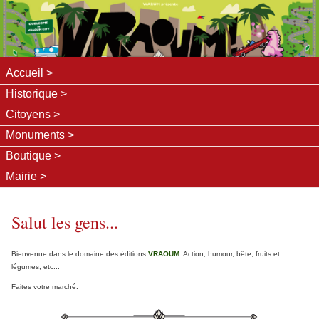
Accueil
Historique
Citoyens
Monuments
Boutique
Mairie
Salut les gens...
Bienvenue dans le domaine des éditions
VRAOUM
. Action, humour, bête, fruits et
légumes, etc...
Faites votre marché.