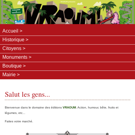
Accueil
Historique
Citoyens
Monuments
Boutique
Mairie
Salut les gens...
Bienvenue dans le domaine des éditions
VRAOUM
. Action, humour, bête, fruits et
légumes, etc...
Faites votre marché.