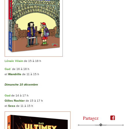
Lénaïc Vilain
de 15 à 18 h
Gad
de 16 à 18 h
et
Wandrille
de 11 à 15 h
Dimanche 10 décembre
Gad
de 14 à 17 h
Gilles Rochier
de 15 à 17 h
et
Sess
de 11 à 15 h
Partagez
Partager
Partager
sur
sur