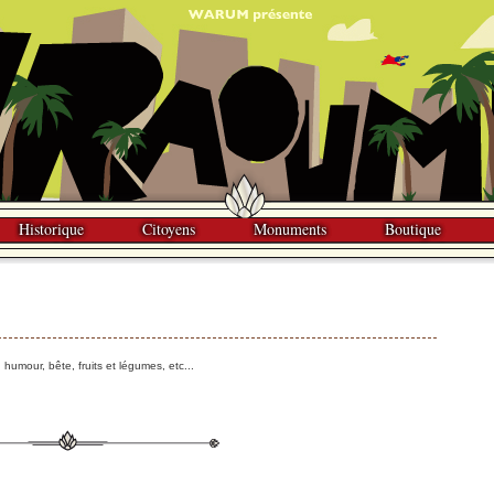
Historique
Citoyens
Monuments
Boutique
, humour, bête, fruits et légumes, etc...