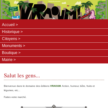
Accueil
Historique
Citoyens
Monuments
Boutique
Mairie
Salut les gens...
Bienvenue dans le domaine des éditions
VRAOUM
. Action, humour, bête, fruits et
légumes, etc...
Faites votre marché.