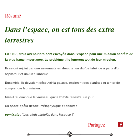
Résumé
Dans l’espace, on est tous des extra
terrestres
En 1988, trois aventuriers sont envoyés dans l'espace pour une mission secrète de
la plus haute importance. Le problème : ils ignorent tout de leur mission.
Ils seront rejoint par une astronaute en déroute, un droïde fabriqué à partir d'un
aspirateur et un Alien lubrique.
Ensemble, ils devraient découvrir la galaxie, explorent des planètes et tenter de
comprendre leur mission.
Mais il faudrait que le vaisseau quitte l'orbite terrestre, un jour...
Un space opéra décalé, métaphysique et absurde.
comixtrip
:
"Les pieds nickelés dans l'espace
!"
Partagez
Partager
Partager
sur
sur
Twitter"
Facebook"