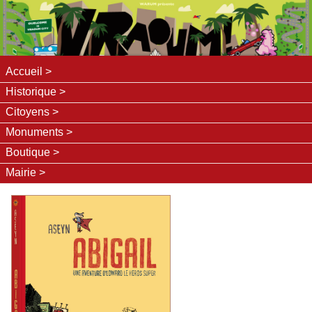
Accueil
Historique
Citoyens
Monuments
Boutique
Mairie