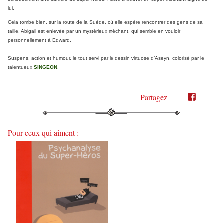
lui.
Cela tombe bien, sur la route de la Suède, où elle espère rencontrer des gens de sa
taille, Abigail est enlevée par un mystérieux méchant, qui semble en vouloir
personnellement à Edward.
Suspens, action et humour, le tout servi par le dessin virtuose d’Aseyn, colorisé par le
talentueux
SINGEON
.
Partagez
Partager
Partager
sur
sur
Twitter"
Facebook"
Pour ceux qui aiment :