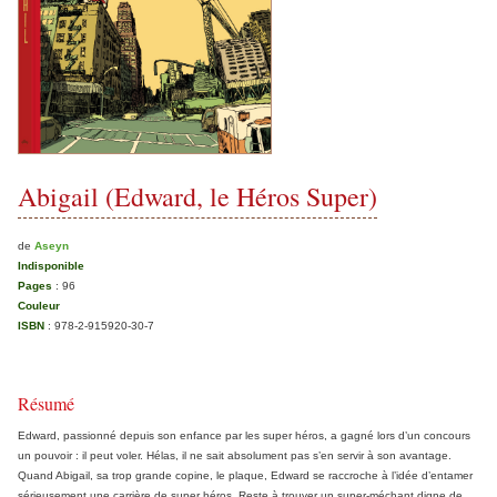
Abigail (Edward, le Héros Super)
de
Aseyn
Indisponible
Pages
:
96
Couleur
ISBN
:
978-2-915920-30-7
Résumé
Edward, passionné depuis son enfance par les super héros, a gagné lors d’un concours
un pouvoir : il peut voler. Hélas, il ne sait absolument pas s’en servir à son avantage.
Quand Abigail, sa trop grande copine, le plaque, Edward se raccroche à l’idée d’entamer
sérieusement une carrière de super héros. Reste à trouver un super-méchant digne de