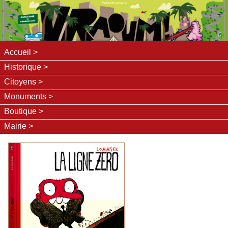
Accueil
Historique
Citoyens
Monuments
Boutique
Mairie