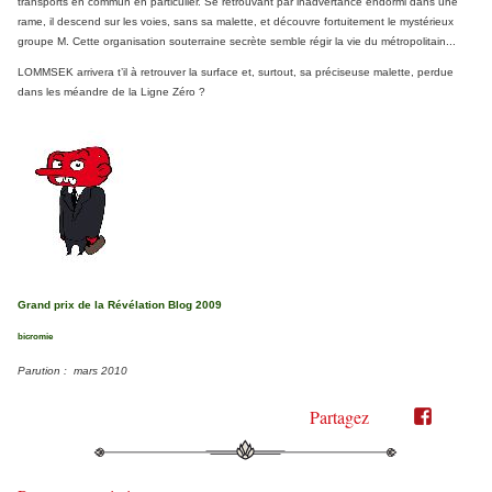
transports en commun en particulier. Se retrouvant par inadvertance endormi dans une
rame, il descend sur les voies, sans sa malette, et découvre fortuitement le mystérieux
groupe M. Cette organisation souterraine secrète semble régir la vie du métropolitain...
LOMMSEK arrivera t’il à retrouver la surface et, surtout, sa préciseuse malette, perdue
dans les méandre de la Ligne Zéro ?
Grand prix de la Révélation Blog 2009
bicromie
Parution : mars 2010
Partagez
Partager
Partager
sur
sur
Twitter"
Facebook"