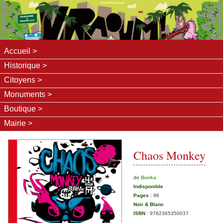
Accueil
Historique
Citoyens
Monuments
Boutique
Mairie
Chaos Monkey
de
Bunka
Indisponible
Pages
:
96
Noir & Blanc
ISBN
:
9782365350037