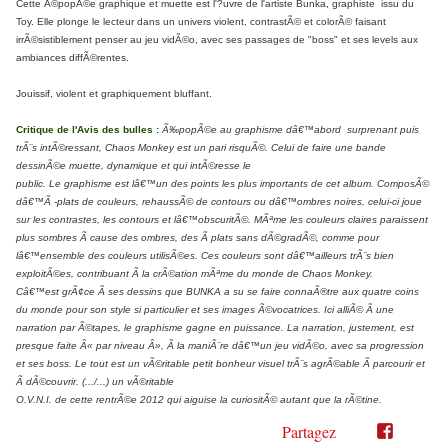
Cette Ã©popÃ©e graphique et muette est l'?uvre de l'artiste Bunka, graphiste issu du
Toy. Elle plonge le lecteur dans un univers violent, contrastÃ© et colorÃ© faisant
irrÃ©sistiblement penser au jeu vidÃ©o, avec ses passages de "boss" et ses levels aux
ambiances diffÃ©rentes.
Jouissif, violent et graphiquement bluffant.
Critique de l'Avis des bulles :
Ã‰popÃ©e au graphisme dâ€™abord surprenant puis
trÃ¨s intÃ©ressant, Chaos Monkey est un pari risquÃ©. Celui de faire une bande
dessinÃ©e muette, dynamique et qui intÃ©resse le
public. Le graphisme est lâ€™un des points les plus importants de cet album. ComposÃ©
dâ€™Ã -plats de couleurs, rehaussÃ© de contours ou dâ€™ombres noires, celui-ci joue
sur les contrastes, les contours et lâ€™obscuritÃ©. MÃªme les couleurs claires paraissent
plus sombres Ã cause des ombres, des Ã plats sans dÃ©gradÃ©, comme pour
lâ€™ensemble des couleurs utilisÃ©es. Ces couleurs sont dâ€™ailleurs trÃ¨s bien
exploitÃ©es, contribuant Ã la crÃ©ation mÃªme du monde de Chaos Monkey.
Câ€™est grÃ¢ce Ã ses dessins que BUNKA a su se faire connaÃ®tre aux quatre coins
du monde pour son style si particulier et ses images Ã©vocatrices. Ici alliÃ© Ã une
narration par Ã©tapes, le graphisme gagne en puissance. La narration, justement, est
presque faite Â« par niveau Â», Ã la maniÃ¨re dâ€™un jeu vidÃ©o, avec sa progression
et ses boss. Le tout est un vÃ©ritable petit bonheur visuel trÃ¨s agrÃ©able Ã parcourir et
Ã dÃ©couvrir. (.../...) un vÃ©ritable
O.V.N.I. de cette rentrÃ©e 2012 qui aiguise la curiositÃ© autant que la rÃ©tine.
Partagez
Partager
Partager