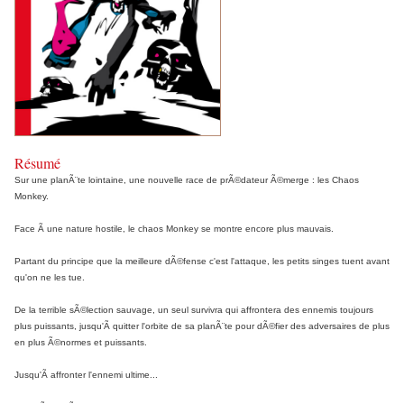
Résumé
Sur une planÃ¨te lointaine, une nouvelle race de prÃ©dateur Ã©merge : les Chaos
Monkey.
Face Ã une nature hostile, le chaos Monkey se montre encore plus mauvais.
Partant du principe que la meilleure dÃ©fense c'est l'attaque, les petits singes tuent avant
qu'on ne les tue.
De la terrible sÃ©lection sauvage, un seul survivra qui affrontera des ennemis toujours
plus puissants, jusqu'Ã quitter l'orbite de sa planÃ¨te pour dÃ©fier des adversaires de plus
en plus Ã©normes et puissants.
Jusqu'Ã affronter l'ennemi ultime...