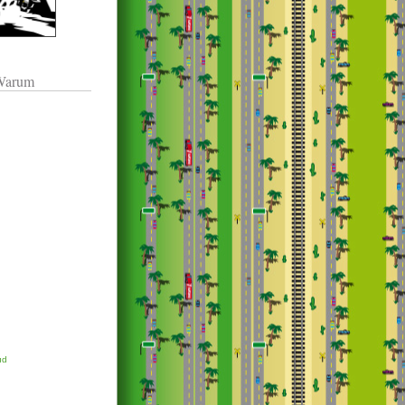
 Warum
ud