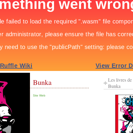
Les livres de
Bunka
Bunka
Site Web