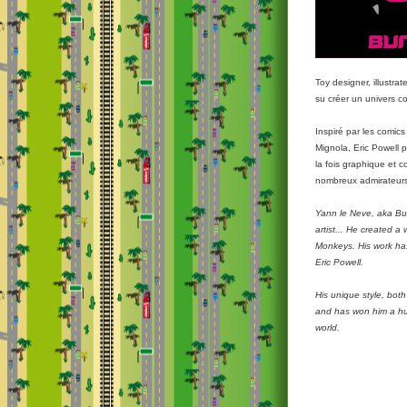
Toy designer, illustra
su créer un univers c
Inspiré par les comic
Mignola, Eric Powell po
la fois graphique et c
nombreux admirateurs 
Yann le Neve, aka Bunka
artist... He created 
Monkeys. His work has
Eric Powell.
His unique style, both
and has won him a hu
world.