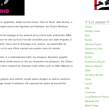
Les auteurs
teur, graphiste, artiste touche-à-tout, Yann le Nevé, alias Bunka, a
omplet autour des figurines qu'il fabrique, les Chaos Monkeys.
Aseyn
Bastien Vives
s et les mangas et les auteurs de la scène indie américaine (Mike
Bob
ur ne citer qu'eux) il se fait connaître pour son style singulier, à
Bunka
oloré, tirant vers le tatouage et le cartoon, qui rassemble de
Clement Fabre
et lui vaut d'être exposé aux quatre coins du monde.
Dampremy Jack
Elosterv
, is a multi-talented artist, toy designer, illustrator, graphic
ELRIC
a whole world based on the toy characters he produces: the Chaos
Emmanuel Reuzé
 been inspired by American indie artists such as Mike Mignola or
Fabrice Giband
GAD
Geoffroy Monde
 graphic and colorful, recalls tattoo designs as well as cartoons,
Gosh
ge crowd of admirers. He exposed his works all around the
Laurel
Lilla
Lommsek
Louis-Bertrand Deva
Marshall Joe
Martin Page