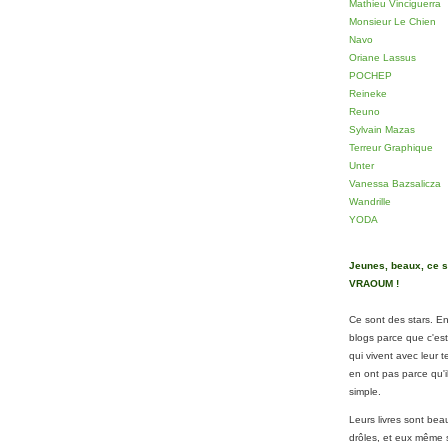
Mathieu Vinciguerra
Monsieur Le Chien
Navo
Oriane Lassus
POCHEP
Reineke
Reuno
Sylvain Mazas
Terreur Graphique
Unter
Vanessa Bazsalicza
Wandrille
YODA
Jeunes, beaux, ce s
VRAOUM !
Ce sont des stars. En
blogs parce que c'e
qui vivent avec leur t
en ont pas parce qu'il
simple.
Leurs livres sont beau
drôles, et eux même 