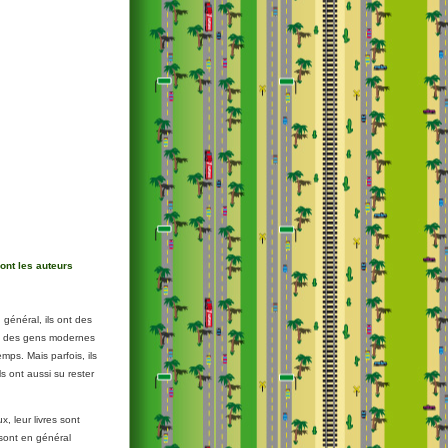
ont les auteurs
 général, ils ont des
st des gens modernes
emps. Mais parfois, ils
s ont aussi su rester
x, leur livres sont
sont en général