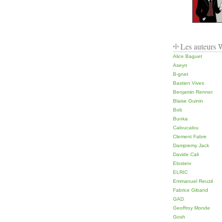
Les auteurs
Alice Baguet
Aseyn
B-gnet
Bastien Vives
Benjamin Renner
Blaise Guinin
Bob
Bunka
Caloucalou
Clement Fabre
Dampremy Jack
Davide Cali
Elosterv
ELRIC
Emmanuel Reuzé
Fabrice Giband
GAD
Geoffroy Monde
Gosh