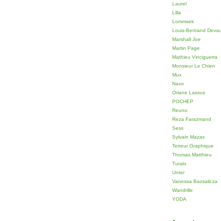
Laurel
Lilla
Lommsek
Louis-Bertrand Deva
Marshall Joe
Martin Page
Mathieu Vinciguerra
Monsieur Le Chien
Mux
Navo
Oriane Lassus
POCHEP
Reuno
Reza Farazmand
Sess
Sylvain Mazas
Terreur Graphique
Thomas Matthieu
Turalo
Unter
Vanessa Bazsalicza
Wandrille
YODA