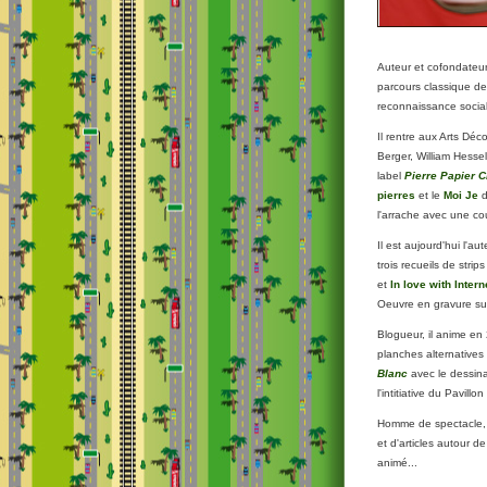
Auteur et cofondateu
parcours classique de 
reconnaissance socia
Il rentre aux Arts Déc
Berger, William Hessel
label
Pierre Papier 
pierres
et le
Moi Je
d
l'arrache avec une co
Il est aujourd'hui l'a
trois recueils de strips
et
In love with Intern
Oeuvre en gravure sur
Blogueur, il anime en
planches alternatives 
Blanc
avec le dessina
l'intitiative du Pavil
Homme de spectacle, 
et d'articles autour de
animé...