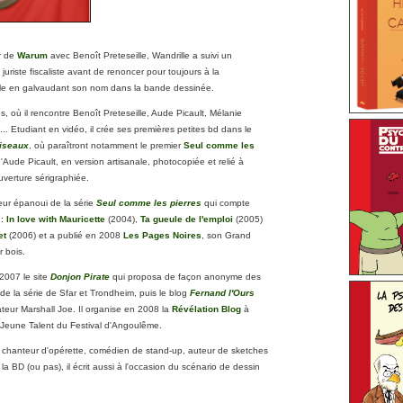
r de
Warum
avec Benoît Preteseille, Wandrille
a suivi un
juriste fiscaliste avant de renoncer pour toujours à la
le en galvaudant son nom dans la bande dessinée.
os, où il rencontre Benoît Preteseille, Aude Picault, Mélanie
... Etudiant en vidéo, il crée ses premières petites bd dans le
Ciseaux
, où paraîtront notamment le premier
Seul comme les
'Aude Picault, en version artisanale, photocopiée et relié à
uverture sérigraphiée.
uteur épanoui de la série
Seul comme les pierres
qui compte
 :
In love with Mauricette
(2004),
Ta gueule de l'emploi
(2005)
et
(2006) et a publié en 2008
Les Pages Noires
, son Grand
 bois.
 2007 le site
Donjon Pirate
qui proposa de façon anonyme des
de la série de Sfar et Trondheim, puis le blog
Fernand l'Ours
teur Marshall Joe. Il organise en 2008 la
Révélation Blog
à
lon Jeune Talent du Festival d'Angoulême.
chanteur d'opérette, comédien de stand-up, auteur de sketches
 la BD (ou pas), il écrit aussi à l'occasion du scénario de dessin