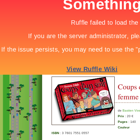
Coups d
femme 
de
Bastien Viv
Prix
: 20 €
Pages
: 140
Couleur
ISBN
: 3 7601 7551 0557