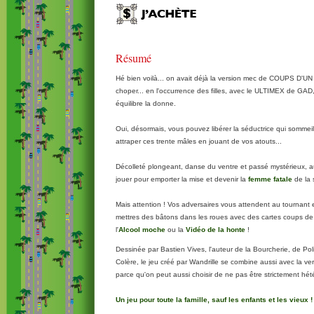
Résumé
Hé bien voilà... on avait déjà la version mec de COUPS D'UN S
choper... en l'occurrence des filles, avec le ULTIMEX de GAD, v
équilibre la donne.
Oui, désormais, vous pouvez libérer la séductrice qui sommeil
attraper ces trente mâles en jouant de vos atouts...
Décolleté plongeant, danse du ventre et passé mystérieux, 
jouer pour emporter la mise et devenir la
femme fatale
de la 
Mais attention ! Vos adversaires vous attendent au tournant 
mettres des bâtons dans les roues avec des cartes coups de 
l'
Alcool moche
ou la
Vidéo de la honte
!
Dessinée par Bastien Vives, l'auteur de la Bourcherie, de Po
Colère, le jeu créé par Wandrille se combine aussi avec la v
parce qu'on peut aussi choisir de ne pas être strictement hété
Un jeu pour toute la famille, sauf les enfants et les vieux !