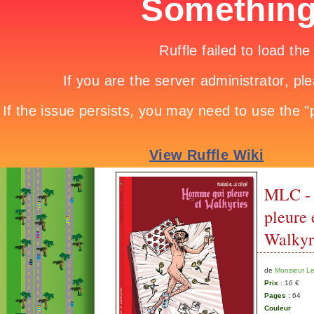
MLC -
pleure 
Walkyr
de
Monsieur L
Prix
: 16 €
Pages
: 64
Couleur