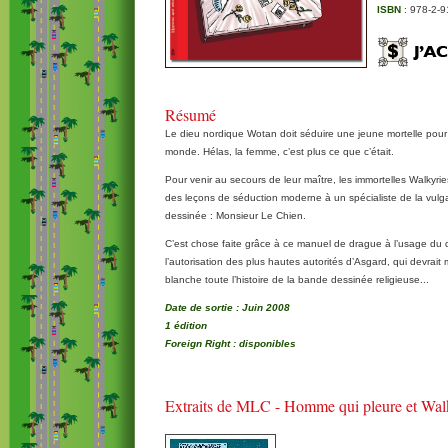
ISBN
: 978-2-9
Résumé
Le dieu nordique Wotan doit séduire une jeune mortelle pour 
monde. Hélas, la femme, c’est plus ce que c’était.
Pour venir au secours de leur maître, les immortelles Walkyr
des leçons de séduction moderne à un spécialiste de la vulga
dessinée : Monsieur Le Chien.
C’est chose faite grâce à ce manuel de drague à l’usage du 
l’autorisation des plus hautes autorités d’Asgard, qui devrait
blanche toute l’histoire de la bande dessinée religieuse...
Date de sortie : Juin 2008
1 édition
Foreign Right : disponibles
Extraits de MLC - Homme qui pleure et Wal