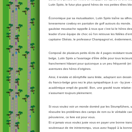
Lutin Spirix, le futur plus grand héros de nos petites têtes bl
Économique par sa mutualisation, Lutin Spirix traîne sa silho
lonesemone cowboy en pantalon de golf autours du monde. 
gauloise moustache rappelle à tous que c'est lui le héros de
leader d'une équipe de choc où l'on retrouve les fidèles d'entre
capitaine Obésio, le professeur Champagnol et, évidemment, 
Composé de plusieurs petits récits de 4 pages revisitant tout
belge, Lutin Spirix a l'avantage d'être drôle pour tous lecteur
franchement hilarant pour quiconque a un peu fréquenté (et i
aventures des héros d’origines.
Ainsi, il revisite et démythifie sans limite, adaptant son dess
du franco-belge gros nez le plus sympathique à un - by jove -
académique empli de gravité. Bon, une gravité toute relative 
s'assumant toujours pleinement.
Si vous voulez voir un monde dominé par les Strumpfühers, 
résoudre les problèmes des camps de rom ou le véritable ca
péruvienne, ce livre est pour vous.
Et si jamais vous voulez juste vous en payer une bonne tranc
soubresaut de rire ininterrompu, vous avez frappé à la bonne