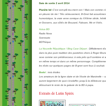
Date de sortie 2 avril 2014
Planète bd :
C’est com-plè-teu-ment con ! Mais con comme c’
en pleurer de rire ! Très sérieusement, B-Gnet fait assurément
humoristique, la vraie verve comique du XXIème siècle, héri
et Goosens, aux côtés de Bouzard, Fabcaro, Mo et Vivès.
Actua BD
Radio Nova
Sceneario
BDThèque
La Nouvelle République / Blog Case Départ
:
Difficilement r
dans la plus pure tradition des pastiches chers à Roger Brunel
sexe comme son prédécesseur, à cela près qu’il combine et as
en même temps et dans un même personnage. Complètement
les récits sur quelques pages de B-gnet sont fous à souhait.
Bodoï :
trois étoiles
Les amateurs de la ligne claire et de l’école de Marcinelle – 
auront largement de quoi s’esclaffer, jusqu’à la délicieuse q
détournant le reste de la galaxie de la BD à papa.
Extraits de Lutin Spirix