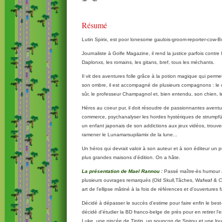
Résumé
Lutin Spirix, est poor lonesome gaulois-groom-reporter-cow-Bo
Journaliste à Golfe Magazine, il rend la justice parfois contre 
Daplonxs, les romains, les gitans, bref, tous les méchants.
Il vit des aventures folle grâce à la potion magique qui permet
son ombre, il est accompagné de plusieurs compagnons : le 
sûr, le professeur Champagnol et, bien entendu, son chien, l
Héros au coeur pur, il doit résoudre de passionnantes avent
commerce, psychanalyser les hordes hystériques de strumpfür
un enfant japonais de son addictions aux jeux vidéos, trouver
ramener le Lunamarsupilamix de la lune...
Un héros qui devrait valoir à son auteur et à son éditeur un p
plus grandes maisons d'édition. On a hâte.
La présentation de Mael Rannou :
Passé maître-ès humour 
plusieurs ouvrages remarqués (Old Skull,Tâches, Wafwaf & C
art de l'ellipse mâtiné à la fois de références et d'ouvertures fa
Décidé à dépasser le succès d'estime pour faire enfin le best-se
décidé d'étudier la BD franco-belge de près pour en retirer 
Luke, une pincée de Tintin, un soupçon de Spirou et une louch