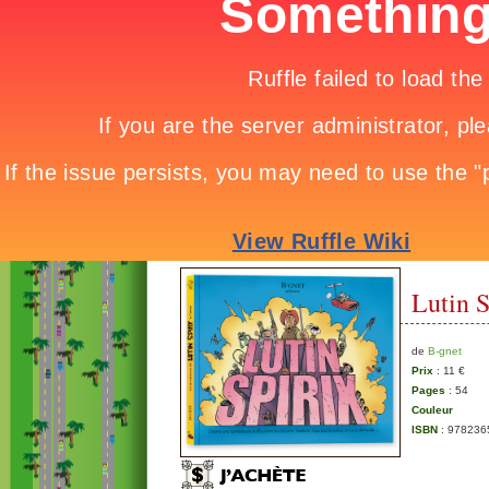
Lutin S
de
B-gnet
Prix
: 11 €
Pages
: 54
Couleur
ISBN
: 978236