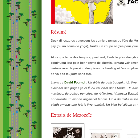
Résumé
Deux dinosaures traversent les derniers temps de l'ère du Me
psy (ou un cours de yoga), l'autre un coupe ongles pour joue
Alors que la fin des temps approchent, Emile le ptérodactyle
continuent leur petit bonhomme de chemin, tentant vainement
crétacé avec la passion des pistes de bowling et l'accomplis
ne va pas toujours sans mal.
L'avis de
David Fournol
:
Un drôle de petit bouquin. Un livre 
piochant des pages ça et là ou en lisant dans l’ordre. Un livre
maximes, de petites pensées, de réflexions. Vanessa Bazsal
ont inventé un monde original et tendre. On a du mal à laiss
plutôt sympas une fois le livre terminé. Un bien bel album en v
Extraits de Mezozoïc