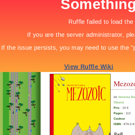
Mezoz
de
Vanessa Ba
Giband
Prix
: 16 €
Pages
: 112
Couleur
ISBN
: 978-2-9