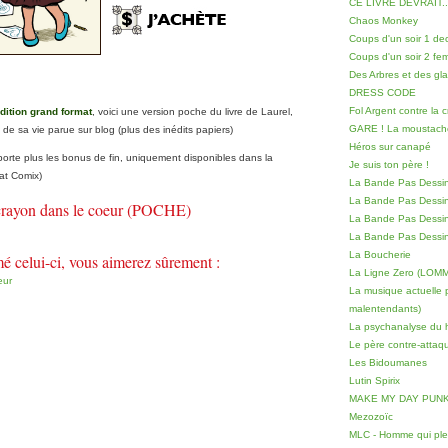
CE LIVRE DEVRAIT..
Chaos Monkey
Coups d'un soir 1 d
Coups d'un soir 2 fe
Des Arbres et des gl
DRESS CODE
Fol Argent contre la 
dition grand format
, voici une version poche du livre de Laurel,
GARE ! La moustache 
 de sa vie parue sur blog (plus des inédits papiers)
Héros sur canapé
orte plus les bonus de fin, uniquement disponibles dans la
Je suis ton père !
mat Comix)
La Bande Pas Dessin
La Bande Pas Dessin
 crayon dans le coeur (POCHE)
La Bande Pas Dess
La Bande Pas Dessin
La Boucherie
é celui-ci, vous aimerez sûrement :
La Ligne Zero (LOM
eur
La musique actuelle p
malentendants)
La psychanalyse du h
Le père contre-attaq
Les Bidoumanes
Lutin Spirix
MAKE MY DAY PUNK
Mezozoïc
MLC - Homme qui pleu