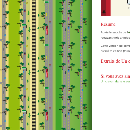
Résumé
Après le succès de l'
é
retraçant trois années
Cette version ne comp
première édition (for
Extraits de Un
Si vous avez aim
Un crayon dans le co