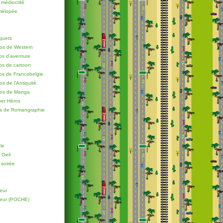
 médiocrité
 mélopée
quets
os de Western
os d'aventure
os de cartoon
os de Francobelgie
s de l'Antiquité.
ros de Manga
er Héros
os de Romangraphie
le
 Oeil
 soirée
eur
oeur (POCHE)