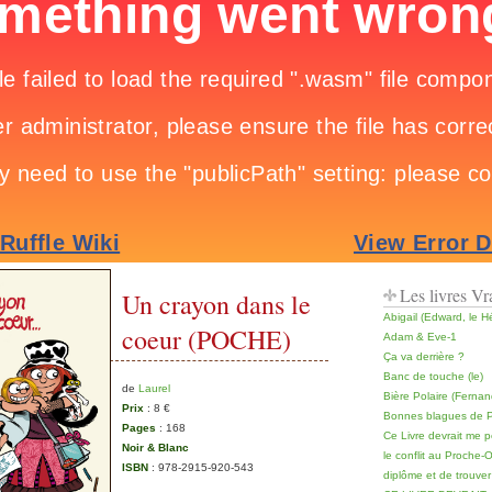
Les livres V
Un crayon dans le
Abigail (Edward, le H
coeur (POCHE)
Adam & Eve-1
Ça va derrière ?
Banc de touche (le)
de
Laurel
Bière Polaire (Fernan
Prix
: 8 €
Bonnes blagues de Pa
Pages
: 168
Ce Livre devrait me 
Noir & Blanc
le conflit au Proche-O
ISBN
: 978-2915-920-543
diplôme et de trouve