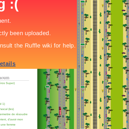
raoum
éros Super)
d 1)
scal (les)
permettre de résoudre
rient, d'avoir mon
r une femme