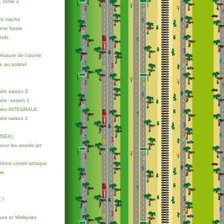
. tome 2
eck macho
mme fatale
ands
créature de l'atome
au poitrail
ée saison 3
ée- saison 1
inée-INTEGRALE
ée-saison 2
MSEK)
our les sourds (et
éros contre-attaque
ue
 !
re et Walkyries