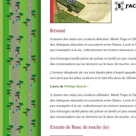
Résumé
A travers des strips aux couleurs délicates, Martin Page et C
des dialogues absurdes et succulents entre Darius, Louis et C
peu inadaptés à la vie, collectionnant les échecs amoureux c
Ces échanges tantôt pleins de poésie et tantôt un peu cruel
des conversations qui se tiennent sur le banc de touche, en-
L'humour désabusé de ces trois blasés plein d'esprit rappelle 
tout servi par les jolies couleurs et le trait très doux de Cléme
L'avis de
Phillipe Duarte
:
A travers des strips aux couleurs délicates, Martin Page et C
des dialogues absurdes et succulents entre Darius, Louis et C
peu inadaptés à la vie, collectionnant les échecs amoureux c
Ces échanges tantôt pleins de poésie et tantôt un peu cruel
des conversations qui se tiennent sur le banc de touche, en-d
Extraits de Banc de touche (le)