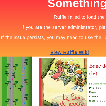
Banc d
(le)
de
Clement Fa
Prix
: 16 €
Pages
:
Couleur
ISBN
: 978-2-3