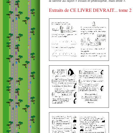
la sienne au rayon « essais et philosophie, mais drôle ».
Extraits de CE LIVRE DEVRAIT... tome 2