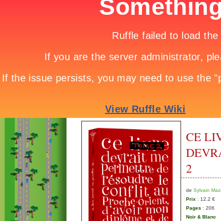
CE LI
DEVRAI
2
de
Sylvain Maz
Prix
: 12.2 €
Pages
: 206
Noir & Blanc