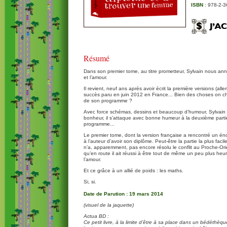
ISBN
: 978-2-3
Résumé
Dans son premier tome, au titre prometteur, Sylvain nous annon
et l’amour.
Il revient, neuf ans après avoir écrit la première versions (all
succès paru en juin 2012 en France... Bien des choses on ch
de son programme ?
Avec force schémas, dessins et beaucoup d’humour, Sylvain 
bonheur, il s’attaque avec bonne humeur à la deuxième parti
programme...
Le premier tome, dont la version française a rencontré un éno
à l’auteur d’avoir son diplôme. Peut-être la partie la plus facile 
n’a, apparemment, pas encore résolu le conflit au Proche-Orien
qu’en route il ait réussi à être tout de même un peu plus he
l’amour.
Et ce grâce à un allié de poids : les maths.
Si, si.
Date de Parution : 19 mars 2014
(visuel de la jaquette)
Actua BD :
Ce petit livre, à la limite d’être à sa place dans un bédéthèq