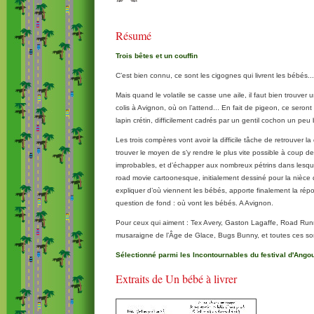
Résumé
Trois bêtes et un couffin
C’est bien connu, ce sont les cigognes qui livrent les bébés...
Mais quand le volatile se casse une aile, il faut bien trouver u
colis à Avignon, où on l’attend... En fait de pigeon, ce seront
lapin crétin, difficilement cadrés par un gentil cochon un pe
Les trois compères vont avoir la difficile tâche de retrouver la
trouver le moyen de s’y rendre le plus vite possible à coup d
improbables, et d’échapper aux nombreux pétrins dans lesquel
road movie cartoonesque, initialement dessiné pour la nièce de
expliquer d’où viennent les bébés, apporte finalement la rép
question de fond : où vont les bébés. A Avignon.
Pour ceux qui aiment : Tex Avery, Gaston Lagaffe, Road Runne
musaraigne de l’Âge de Glace, Bugs Bunny, et toutes ces sor
Sélectionné parmi les Incontournables du festival d'Ang
Extraits de Un bébé à livrer