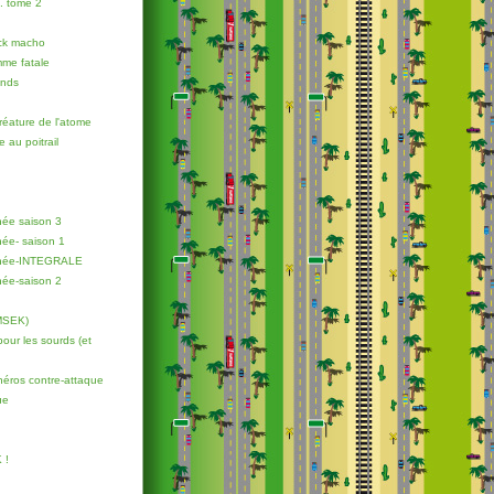
. tome 2
eck macho
mme fatale
ands
créature de l'atome
au poitrail
ée saison 3
ée- saison 1
inée-INTEGRALE
ée-saison 2
MSEK)
our les sourds (et
éros contre-attaque
ue
 !