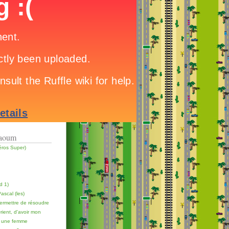
raoum
éros Super)
d 1)
scal (les)
permettre de résoudre
rient, d'avoir mon
r une femme