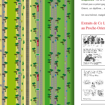
n'était pas a priori g
Orient, un diplôme... 
Un seul bémol, malgré
Extraits de Ce L
au Proche-Orien