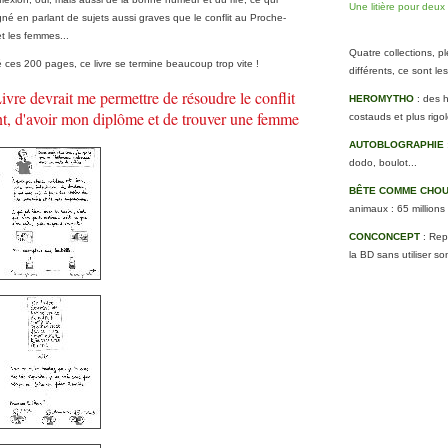
Une litière pour deux
agné en parlant de sujets aussi graves que le conflit au Proche-
et les femmes...
Quatre collections, p
 ces 200 pages, ce livre se termine beaucoup trop vite !
différents, ce sont l
ivre devrait me permettre de résoudre le conflit
HEROMYTHO
: des 
t, d'avoir mon diplôme et de trouver une femme
costauds et plus rigol
AUTOBLOGRAPHIE
dodo, boulot...
BÊTE COMME CHO
animaux : 65 millions
CONCONCEPT
: Repo
la BD sans utiliser so