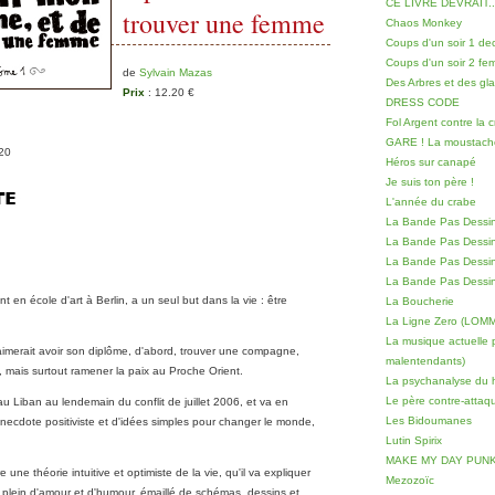
CE LIVRE DEVRAIT..
trouver une femme
Chaos Monkey
Coups d'un soir 1 d
Coups d'un soir 2 fe
de
Sylvain Mazas
Des Arbres et des gl
Prix
: 12.20 €
DRESS CODE
Fol Argent contre la 
GARE ! La moustache 
20
Héros sur canapé
Je suis ton père !
L'année du crabe
La Bande Pas Dessin
La Bande Pas Dessin
La Bande Pas Dess
La Bande Pas Dessin
t en école d'art à Berlin, a un seul but dans la vie : être
La Boucherie
La Ligne Zero (LOM
La musique actuelle p
 aimerait avoir son diplôme, d'abord, trouver une compagne,
malentendants)
mais surtout ramener la paix au Proche Orient.
La psychanalyse du h
Le père contre-attaq
r au Liban au lendemain du conflit de juillet 2006, et va en
Les Bidoumanes
necdote positiviste et d'idées simples pour changer le monde,
Lutin Spirix
MAKE MY DAY PUNK
re une théorie intuitive et optimiste de la vie, qu'il va expliquer
Mezozoïc
re plein d'amour et d'humour, émaillé de schémas, dessins et