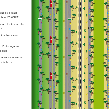
leins de formats
es livres VRAOUM !.
héros plus beaux, plus
os.
: Autobio, métro,
U
: Fruits, légumes,
 d'amis
usser les limites de
n intelligence.