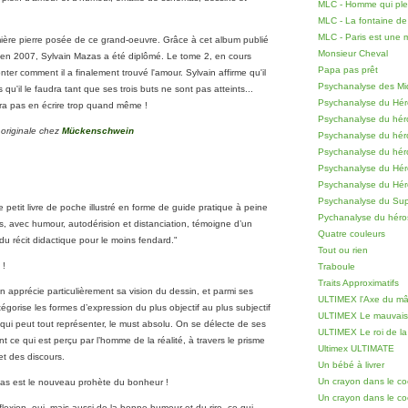
MLC - Homme qui pleu
MLC - La fontaine de
MLC - Paris est une
ière pierre posée de ce grand-oeuvre. Grâce à cet album publié
Monsieur Cheval
en 2007, Sylvain Mazas a été diplômé. Le tome 2, en cours
Papa pas prêt
onter comment il a finalement trouvé l'amour. Sylvain affirme qu'il
Psychanalyse des Mi
 qu'il le faudra tant que ses trois buts ne sont pas atteints...
Psychanalyse du Hér
ra pas en écrire trop quand même !
Psychanalyse du hér
 originale chez
Mückenschwein
Psychanalyse du hér
Psychanalyse du hér
Psychanalyse du Héro
Psychanalyse du Hé
Psychanalyse du Sup
 petit livre de poche illustré en forme de guide pratique à peine
Pychanalyse du hér
s, avec humour, autodérision et distanciation, témoigne d’un
Quatre couleurs
du récit didactique pour le moins fendard."
Tout ou rien
 !
Traboule
Traits Approximatifs
n apprécie particulièrement sa vision du dessin, et parmi ses
ULTIMEX l'Axe du mâ
égorise les formes d’expression du plus objectif au plus subjectif
ULTIMEX Le mauvais
i qui peut tout représenter, le must absolu. On se délecte de ses
ULTIMEX Le roi de la
t ce qui est perçu par l’homme de la réalité, à travers le prisme
Ultimex ULTIMATE
et des discours.
Un bébé à livrer
Un crayon dans le co
as est le nouveau prohète du bonheur !
Un crayon dans le c
flexion, oui, mais aussi de la bonne humeur et du rire, ce qui