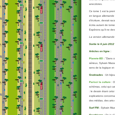
anecdotes.
Ce tome 1 est la prem
en langue allemande 
d'écriture, devrait rac
écrira autant de tomes
Espérons qu'il ne dev
La version allemande
Sortie le 6 juin 2012
Articles en ligne :
Planete-BD
:
"Dans ce
sérieux, Sylvain Maza
sens de la logique et 
Gratinades
: Un bijou
Parisci la culture
:
O
schémas, celui qui cat
: le dessin étant celu
explications concernan
des médias, des arts 
Surf FM :
Sylvain Maz
Graphivore :
De la ré