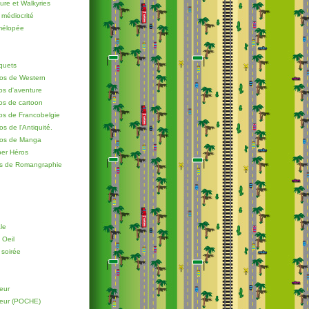
re et Walkyries
 médiocrité
 mélopée
quets
os de Western
os d'aventure
os de cartoon
os de Francobelgie
s de l'Antiquité.
ros de Manga
er Héros
os de Romangraphie
le
 Oeil
 soirée
eur
oeur (POCHE)