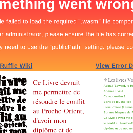
Les livres V
Ce Livre devrait
Abigail (Edward, le H
me permettre de
Adam & Eve-1
Ça va derrière ?
résoudre le conflit
Banc de touche (le)
Bière Polaire (Fernan
au Proche-Orient,
Bonnes blagues de Pa
d'avoir mon
Ce Livre devrait me 
le conflit au Proche-O
diplôme et de
diplôme et de trouve