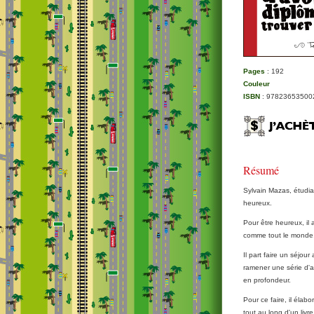
Pages
: 192
Couleur
ISBN
: 97823653500
Résumé
Sylvain Mazas, étudian
heureux.
Pour être heureux, il
comme tout le monde, 
Il part faire un séjou
ramener une série d'a
en profondeur.
Pour ce faire, il élabo
tout au long d'un liv