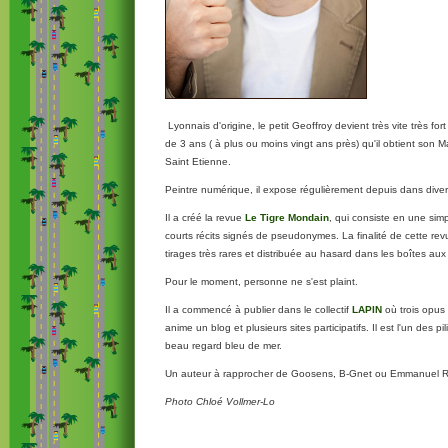
Lyonnais d'origine, le petit Geoffroy devient très vite très fort
de 3 ans ( à plus ou moins vingt ans près) qu'il obtient son M
Saint Etienne.
Peintre numérique, il expose régulièrement depuis dans diver
Il a créé la revue
Le Tigre Mondain
, qui consiste en une sim
courts récits signés de pseudonymes. La finalité de cette rev
tirages très rares et distribuée au hasard dans les boîtes aux
Pour le moment, personne ne s'est plaint.
Il a commencé à publier dans le collectif
LAPIN
où trois opus
anime un blog et plusieurs sites participatifs. Il est l'un des pi
beau regard bleu de mer.
Un auteur à rapprocher de Goosens, B-Gnet ou Emmanuel 
Photo Chloé Vollmer-Lo